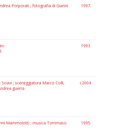
ndrea Porporati ; fotografia di Gianni
1997.
hev
1993.
3
e Soavi ; sceneggiatura Marco Colli,
c2004.
 Andrea guerra
a Gianni Mammolotti ; musica Tommaso
1995.