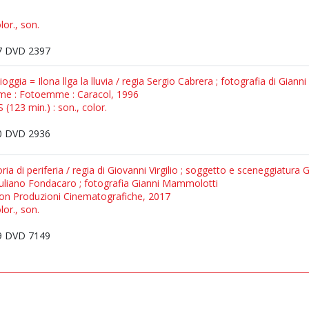
lor., son.
 DVD 2397
pioggia = Ilona llga la lluvia / regia Sergio Cabrera ; fotografia di Gia
Emme : Fotoemme : Caracol, 1996
(123 min.) : son., color.
 DVD 2936
ia di periferia / regia di Giovanni Virgilio ; soggetto e sceneggiatura G
iuliano Fondacaro ; fotografia Gianni Mammolotti
non Produzioni Cinematografiche, 2017
lor., son.
 DVD 7149