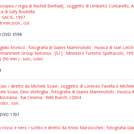
 sospesi / regia di Rachid Benhadj ; soggetto di Umberto Contarello, A
a di Safy Boutella
 : SACIS, 1997
 min.)son., col.
 DVD 3598
Egidio Eronico ; fotografia di Gianni Mammolotti ; musica di Ivan Letc
Entertainment Group Notorius ; [S.l.] : Ministero Turismo Spettacolo, 199
(90 min.) : son., color.
4
ciao / diretto da Michele Soavi ; soggetto di Lorenzo Favella e Michel
hele Soavi, Gino Ventriglia ; fotografia di Gianni Mammolotti ; musica
tudioUrania : Rai Cinema : Wild Bunch, c2004
olor., son.
DVD 1701
in rosso e nero / scritto e diretto da Ennio Marzocchini ; fotografi