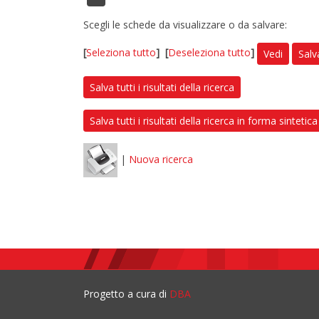
Scegli le schede da visualizzare o da salvare:
[
Seleziona tutto
]
[
Deseleziona tutto
]
Vedi
Salv
Salva tutti i risultati della ricerca
Salva tutti i risultati della ricerca in forma sintetica
|
Nuova ricerca
Progetto a cura di
DBA