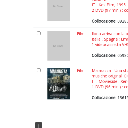
IT : Kes Film, 1995
2 DVD (97 min.) : co
Collocazione:
09287
Film
Ilona arriva con la 
Italia , Spagna : 
1 videocassetta VHS 
Collocazione:
05980
Film
Malarazza - Una stor
musiche originali G
IT : Movieside : Xe
1 DVD (96 min.) : co
Collocazione:
13619
1