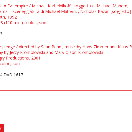
e = Evil empire / Michael Karbelnikoff ; soggetto di Michael Mahern, ; d
Small ; sceneggiatura di Michael Mahern, ; Nicholas Kazan [soggetto]
Roth, 1992
 (110 min.) : color., son.
3
pledge / directed by Sean Penn ; music by Hans Zimmer and Klaus Ba
ay by Jerzy Kromolowski and Mary Olson-Kromolowski
gry Productions, 2001
color., son.
4 DVD 1617
a