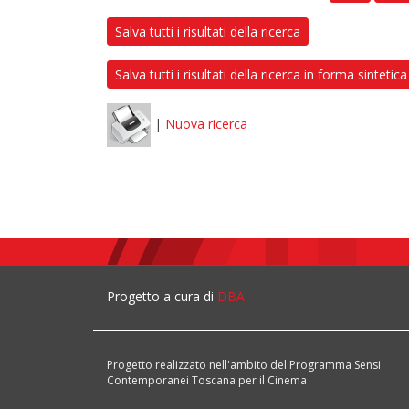
Salva tutti i risultati della ricerca
Salva tutti i risultati della ricerca in forma sintetica
|
Nuova ricerca
Progetto a cura di
DBA
Progetto realizzato nell'ambito del Programma Sensi
Contemporanei Toscana per il Cinema