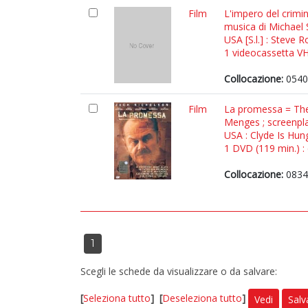
Film
L'impero del crimin
musica di Michael 
USA [S.l.] : Steve 
1 videocassetta VHS
Collocazione:
0540
Film
La promessa = The 
Menges ; screenpl
USA : Clyde Is Hun
1 DVD (119 min.) : 
Collocazione:
0834
1
Scegli le schede da visualizzare o da salvare:
[
Seleziona tutto
]
[
Deseleziona tutto
]
Vedi
Salv