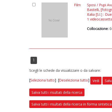
Film
Sposi / Pupi Ava
Bastelli, [fotogr
Italia [S.l.] : 
1 videocassetta 
Collocazione:
0
1
Scegli le schede da visualizzare o da salvare:
[
Seleziona tutto
]
[
Deseleziona tutto
]
Vedi
Salv
Salva tutti i risultati della ricerca
Salva tutti i risultati della ricerca in forma sintetica