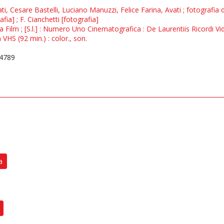
ti, Cesare Bastelli, Luciano Manuzzi, Felice Farina, Avati ; fotografia di
afia] ; F. Cianchetti [fotografia]
Duea Film ; [S.l.] : Numero Uno Cinematografica : De Laurentiis Ricordi V
VHS (92 min.) : color., son.
4789
a