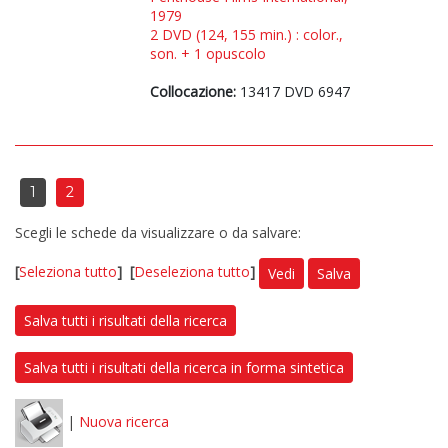
1979
2 DVD (124, 155 min.) : color.,
son. + 1 opuscolo
Collocazione:
13417 DVD 6947
1
2
Scegli le schede da visualizzare o da salvare:
[
Seleziona tutto
]
[
Deseleziona tutto
]
Vedi
Salva
Salva tutti i risultati della ricerca
Salva tutti i risultati della ricerca in forma sintetica
|
Nuova ricerca