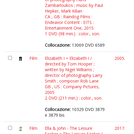
Zambarloukos ; music by Paul
Hepker, Mark Kilian
CA , GB : Raindog Films :
Endeavor Content : EITS :
Entertainment One, 2015
1 DVD (98 min.) : color., son.
Collocazione:
13069 DVD 6589
Film
Elizabeth I = Elizabeth I /
2005.
directed by Tom Hooper ;
written by Nigel Williams ;
director of photography Larry
Smith ; composer Rob Lane
GB , US : Company Pictures,
2005
2 DVD (211 min.) : color., son.
Collocazione:
10329 DVD 3879
e 3879 bis
Film
Ella & John - The Leisure
2017.
Seeker = The Leisure Seeker /