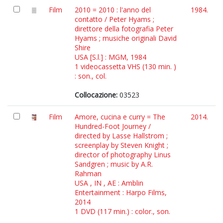
Film
2010 = 2010 : l'anno del
1984.
contatto / Peter Hyams ;
direttore della fotografia Peter
Hyams ; musiche originali David
Shire
USA [S.l.] : MGM, 1984
1 videocassetta VHS (130 min. )
: son., col.
Collocazione:
03523
Film
Amore, cucina e curry = The
2014.
Hundred-Foot Journey /
directed by Lasse Hallstrom ;
screenplay by Steven Knight ;
director of photography Linus
Sandgren ; music by A.R.
Rahman
USA , IN , AE : Amblin
Entertainment : Harpo Films,
2014
1 DVD (117 min.) : color., son.