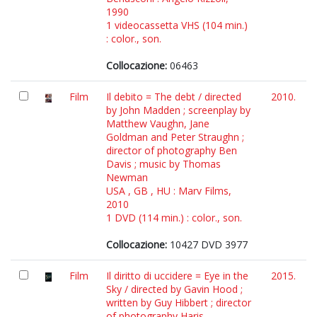
1990
1 videocassetta VHS (104 min.)
: color., son.
Collocazione:
06463
Film
Il debito = The debt / directed
2010.
by John Madden ; screenplay by
Matthew Vaughn, Jane
Goldman and Peter Straughn ;
director of photography Ben
Davis ; music by Thomas
Newman
USA , GB , HU : Marv Films,
2010
1 DVD (114 min.) : color., son.
Collocazione:
10427 DVD 3977
Film
Il diritto di uccidere = Eye in the
2015.
Sky / directed by Gavin Hood ;
written by Guy Hibbert ; director
of photography Haris