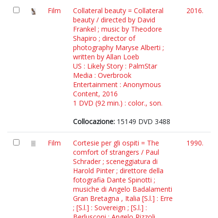
Film
Collateral beauty = Collateral
2016.
beauty / directed by David
Frankel ; music by Theodore
Shapiro ; director of
photography Maryse Alberti ;
written by Allan Loeb
US : Likely Story : PalmStar
Media : Overbrook
Entertainment : Anonymous
Content, 2016
1 DVD (92 min.) : color., son.
Collocazione:
15149 DVD 3488
Film
Cortesie per gli ospiti = The
1990.
comfort of strangers / Paul
Schrader ; sceneggiatura di
Harold Pinter ; direttore della
fotografia Dante Spinotti ;
musiche di Angelo Badalamenti
Gran Bretagna , Italia [S.l.] : Erre
; [S.l.] : Sovereign ; [S.l.] :
Berlusconi : Angelo Rizzoli,