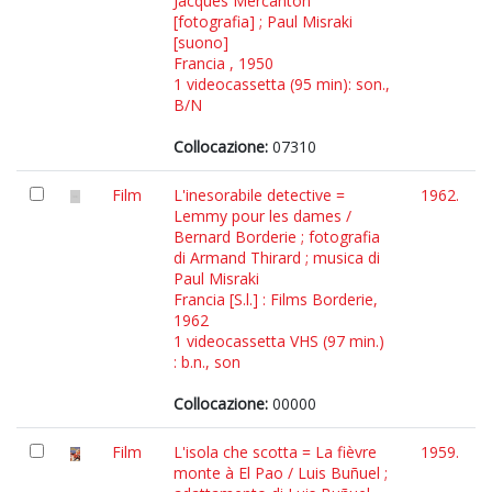
Jacques Mercanton
[fotografia] ; Paul Misraki
[suono]
Francia , 1950
1 videocassetta (95 min): son.,
B/N
Collocazione:
07310
Film
L'inesorabile detective =
1962.
Lemmy pour les dames /
Bernard Borderie ; fotografia
di Armand Thirard ; musica di
Paul Misraki
Francia [S.l.] : Films Borderie,
1962
1 videocassetta VHS (97 min.)
: b.n., son
Collocazione:
00000
Film
L'isola che scotta = La fièvre
1959.
monte à El Pao / Luis Buñuel ;