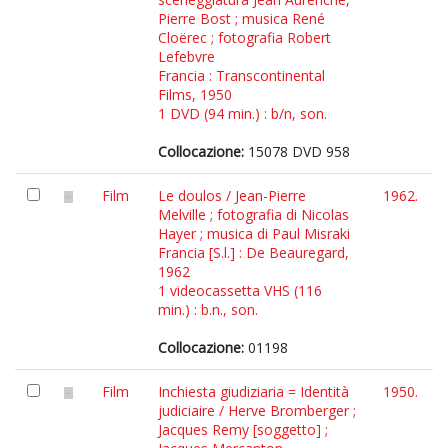
Pierre Bost ; musica René
Cloërec ; fotografia Robert
Lefebvre
Francia : Transcontinental
Films, 1950
1 DVD (94 min.) : b/n, son.
Collocazione:
15078 DVD 958
Film
Le doulos / Jean-Pierre
1962.
Melville ; fotografia di Nicolas
Hayer ; musica di Paul Misraki
Francia [S.l.] : De Beauregard,
1962
1 videocassetta VHS (116
min.) : b.n., son.
Collocazione:
01198
Film
Inchiesta giudiziaria = Identità
1950.
judiciaire / Herve Bromberger ;
Jacques Remy [soggetto] ;