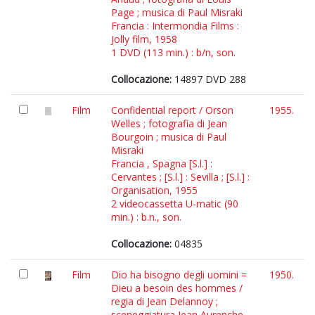
Page ; musica di Paul Misraki
Francia : Intermondia Films :
Jolly film, 1958
1 DVD (113 min.) : b/n, son.
Collocazione:
14897 DVD 288
Film
Confidential report / Orson
1955.
Welles ; fotografia di Jean
Bourgoin ; musica di Paul
Misraki
Francia , Spagna [S.l.] :
Cervantes ; [S.l.] : Sevilla ; [S.l.] :
Organisation, 1955
2 videocassetta U-matic (90
min.) : b.n., son.
Collocazione:
04835
Film
Dio ha bisogno degli uomini =
1950.
Dieu a besoin des hommes /
regia di Jean Delannoy ;
sceneggiatura Jean Aurenche,