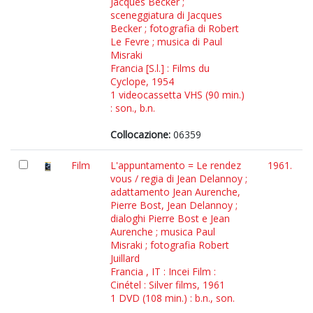
Jacques Becker ;
sceneggiatura di Jacques
Becker ; fotografia di Robert
Le Fevre ; musica di Paul
Misraki
Francia [S.l.] : Films du
Cyclope, 1954
1 videocassetta VHS (90 min.)
: son., b.n.
Collocazione:
06359
Film
L'appuntamento = Le rendez
1961.
vous / regia di Jean Delannoy ;
adattamento Jean Aurenche,
Pierre Bost, Jean Delannoy ;
dialoghi Pierre Bost e Jean
Aurenche ; musica Paul
Misraki ; fotografia Robert
Juillard
Francia , IT : Incei Film :
Cinétel : Silver films, 1961
1 DVD (108 min.) : b.n., son.