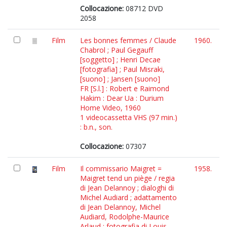
Collocazione:
08712 DVD
2058
Film
Les bonnes femmes / Claude
1960.
Chabrol ; Paul Gegauff
[soggetto] ; Henri Decae
[fotografia] ; Paul Misraki,
[suono] ; Jansen [suono]
FR [S.l.] : Robert e Raimond
Hakim : Dear Ua : Durium
Home Video, 1960
1 videocassetta VHS (97 min.)
: b.n., son.
Collocazione:
07307
Film
Il commissario Maigret =
1958.
Maigret tend un piège / regia
di Jean Delannoy ; dialoghi di
Michel Audiard ; adattamento
di Jean Delannoy, Michel
Audiard, Rodolphe-Maurice
Arlaud ; fotografia di Louis