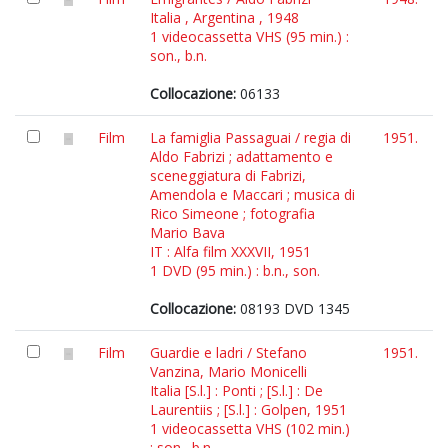
Italia , Argentina , 1948
1 videocassetta VHS (95 min.) :
son., b.n.
Collocazione:
06133
Film
La famiglia Passaguai / regia di
1951.
Aldo Fabrizi ; adattamento e
sceneggiatura di Fabrizi,
Amendola e Maccari ; musica di
Rico Simeone ; fotografia
Mario Bava
IT : Alfa film XXXVII, 1951
1 DVD (95 min.) : b.n., son.
Collocazione:
08193 DVD 1345
Film
Guardie e ladri / Stefano
1951.
Vanzina, Mario Monicelli
Italia [S.l.] : Ponti ; [S.l.] : De
Laurentiis ; [S.l.] : Golpen, 1951
1 videocassetta VHS (102 min.)
: son., b.n.