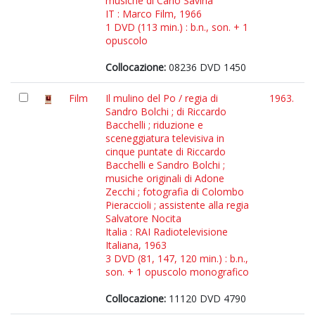
musiche di Carlo Savina
IT : Marco Film, 1966
1 DVD (113 min.) : b.n., son. + 1
opuscolo
Collocazione:
08236 DVD 1450
Film
Il mulino del Po / regia di
1963.
Sandro Bolchi ; di Riccardo
Bacchelli ; riduzione e
sceneggiatura televisiva in
cinque puntate di Riccardo
Bacchelli e Sandro Bolchi ;
musiche originali di Adone
Zecchi ; fotografia di Colombo
Pieraccioli ; assistente alla regia
Salvatore Nocita
Italia : RAI Radiotelevisione
Italiana, 1963
3 DVD (81, 147, 120 min.) : b.n.,
son. + 1 opuscolo monografico
Collocazione:
11120 DVD 4790