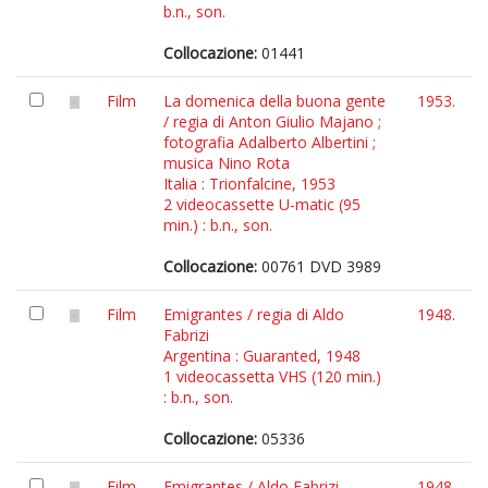
b.n., son.
Collocazione:
01441
Film
La domenica della buona gente
1953.
/ regia di Anton Giulio Majano ;
fotografia Adalberto Albertini ;
musica Nino Rota
Italia : Trionfalcine, 1953
2 videocassette U-matic (95
min.) : b.n., son.
Collocazione:
00761 DVD 3989
Film
Emigrantes / regia di Aldo
1948.
Fabrizi
Argentina : Guaranted, 1948
1 videocassetta VHS (120 min.)
: b.n., son.
Collocazione:
05336
Film
Emigrantes / Aldo Fabrizi
1948.