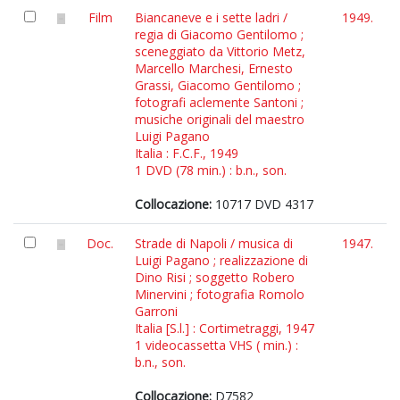
Film
Biancaneve e i sette ladri /
1949.
regia di Giacomo Gentilomo ;
sceneggiato da Vittorio Metz,
Marcello Marchesi, Ernesto
Grassi, Giacomo Gentilomo ;
fotografi aclemente Santoni ;
musiche originali del maestro
Luigi Pagano
Italia : F.C.F., 1949
1 DVD (78 min.) : b.n., son.
Collocazione:
10717 DVD 4317
Doc.
Strade di Napoli / musica di
1947.
Luigi Pagano ; realizzazione di
Dino Risi ; soggetto Robero
Minervini ; fotografia Romolo
Garroni
Italia [S.l.] : Cortimetraggi, 1947
1 videocassetta VHS ( min.) :
b.n., son.
Collocazione:
D7582