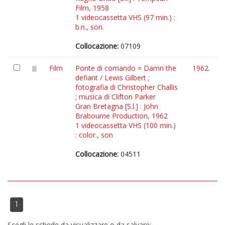
Film, 1958
1 videocassetta VHS (97 min.) :
b.n., son.
Collocazione:
07109
Film
Ponte di comando = Damn the
1962.
defiant / Lewis Gilbert ;
fotografia di Christopher Challis
; musica di Clifton Parker
Gran Bretagna [S.l.] : John
Brabourne Production, 1962
1 videocassetta VHS (100 min.)
: color., son
Collocazione:
04511
1
Scegli le schede da visualizzare o da salvare: