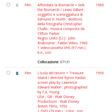
Film
Affondate la Bismarck! = Sink
1960.
the Bismarck! / Lewis Gilbert ;
soggetto e sceneggiatura di
Edmund H. North ; direttore
della fotografia Christopher
Challis ; musica composta da
Clifton Parker
Regno Unito [S.l.] : John
Brabourne : Fabbri Video, 1960
1 videocassetta VHS (97 min.) :
b.n., son.
Collocazione:
07131
Film
L'isola del tesoro = Treasure
1950.
Island / directed Byron Haskin ;
screen play by Lawrence
Edward Watkin ; photographed
by F.A. Young
USA , GB : Walt Disney
Productions : Walt Disney
British Films, 1950
1 DVD (79 min.) : color., son.