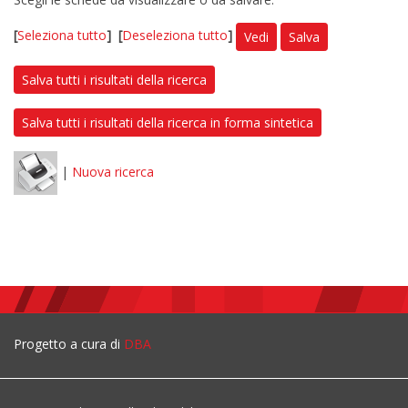
[
Seleziona tutto
]
[
Deseleziona tutto
]
Vedi
Salva
Salva tutti i risultati della ricerca
Salva tutti i risultati della ricerca in forma sintetica
|
Nuova ricerca
Progetto a cura di
DBA