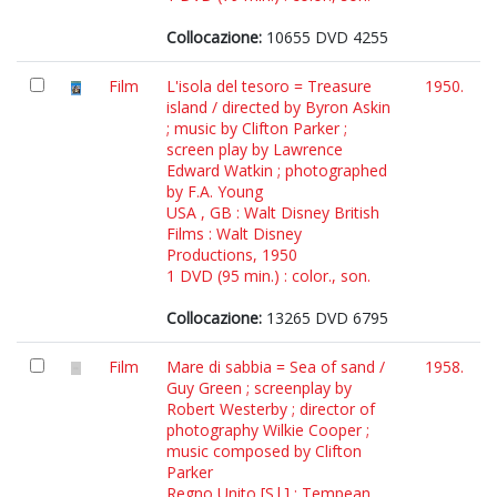
Collocazione:
10655 DVD 4255
Film
L'isola del tesoro = Treasure
1950.
island / directed by Byron Askin
; music by Clifton Parker ;
screen play by Lawrence
Edward Watkin ; photographed
by F.A. Young
USA , GB : Walt Disney British
Films : Walt Disney
Productions, 1950
1 DVD (95 min.) : color., son.
Collocazione:
13265 DVD 6795
Film
Mare di sabbia = Sea of sand /
1958.
Guy Green ; screenplay by
Robert Westerby ; director of
photography Wilkie Cooper ;
music composed by Clifton
Parker
Regno Unito [S.l.] : Tempean