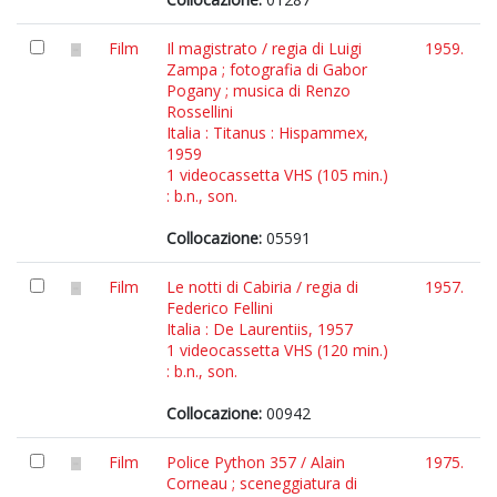
Film
Il magistrato / regia di Luigi
1959.
Zampa ; fotografia di Gabor
Pogany ; musica di Renzo
Rossellini
Italia : Titanus : Hispammex,
1959
1 videocassetta VHS (105 min.)
: b.n., son.
Collocazione:
05591
Film
Le notti di Cabiria / regia di
1957.
Federico Fellini
Italia : De Laurentiis, 1957
1 videocassetta VHS (120 min.)
: b.n., son.
Collocazione:
00942
Film
Police Python 357 / Alain
1975.
Corneau ; sceneggiatura di