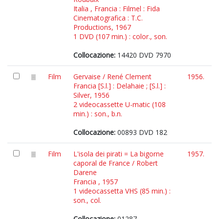
Italia , Francia : Filmel : Fida
Cinematografica : T.C.
Productions, 1967
1 DVD (107 min.) : color., son.
Collocazione:
14420 DVD 7970
Film
Gervaise / René Clement
1956.
Francia [S.l.] : Delahaie ; [S.l.] :
Silver, 1956
2 videocassette U-matic (108
min.) : son., b.n.
Collocazione:
00893 DVD 182
Film
L'isola dei pirati = La bigorne
1957.
caporal de France / Robert
Darene
Francia , 1957
1 videocassetta VHS (85 min.) :
son., col.
Collocazione:
01287