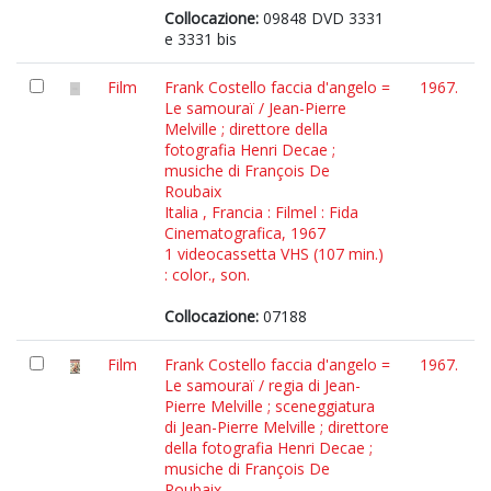
Collocazione:
09848 DVD 3331
e 3331 bis
Film
Frank Costello faccia d'angelo =
1967.
Le samouraï / Jean-Pierre
Melville ; direttore della
fotografia Henri Decae ;
musiche di François De
Roubaix
Italia , Francia : Filmel : Fida
Cinematografica, 1967
1 videocassetta VHS (107 min.)
: color., son.
Collocazione:
07188
Film
Frank Costello faccia d'angelo =
1967.
Le samouraï / regia di Jean-
Pierre Melville ; sceneggiatura
di Jean-Pierre Melville ; direttore
della fotografia Henri Decae ;
musiche di François De
Roubaix