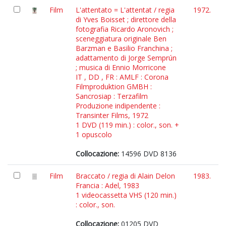
Film
L'attentato = L'attentat / regia
1972.
di Yves Boisset ; direttore della
fotografia Ricardo Aronovich ;
sceneggiatura originale Ben
Barzman e Basilio Franchina ;
adattamento di Jorge Semprún
; musica di Ennio Morricone
IT , DD , FR : AMLF : Corona
Filmproduktion GMBH :
Sancrosiap : Terzafilm
Produzione indipendente :
Transinter Films, 1972
1 DVD (119 min.) : color., son. +
1 opuscolo
Collocazione:
14596 DVD 8136
Film
Braccato / regia di Alain Delon
1983.
Francia : Adel, 1983
1 videocassetta VHS (120 min.)
: color., son.
Collocazione:
01205 DVD