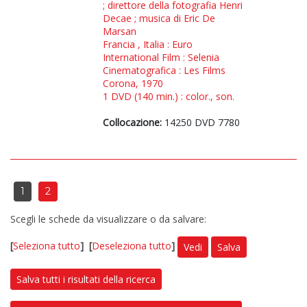
; direttore della fotografia Henri
Decae ; musica di Eric De
Marsan
Francia , Italia : Euro
International Film : Selenia
Cinematografica : Les Films
Corona, 1970
1 DVD (140 min.) : color., son.
Collocazione:
14250 DVD 7780
1
2
Scegli le schede da visualizzare o da salvare:
[
Seleziona tutto
]
[
Deseleziona tutto
]
Vedi
Salva
Salva tutti i risultati della ricerca