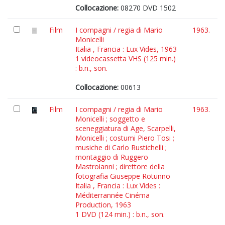
Collocazione:
08270 DVD 1502
Film
I compagni / regia di Mario
1963.
Monicelli
Italia , Francia : Lux Vides, 1963
1 videocassetta VHS (125 min.)
: b.n., son.
Collocazione:
00613
Film
I compagni / regia di Mario
1963.
Monicelli ; soggetto e
sceneggiatura di Age, Scarpelli,
Monicelli ; costumi Piero Tosi ;
musiche di Carlo Rustichelli ;
montaggio di Ruggero
Mastroianni ; direttore della
fotografia Giuseppe Rotunno
Italia , Francia : Lux Vides :
Méditerrannée Cinéma
Production, 1963
1 DVD (124 min.) : b.n., son.