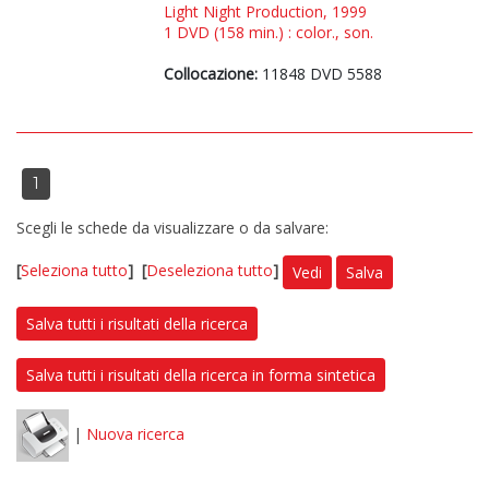
Light Night Production, 1999
1 DVD (158 min.) : color., son.
Collocazione:
11848 DVD 5588
1
Scegli le schede da visualizzare o da salvare:
[
Seleziona tutto
]
[
Deseleziona tutto
]
Vedi
Salva
Salva tutti i risultati della ricerca
Salva tutti i risultati della ricerca in forma sintetica
|
Nuova ricerca