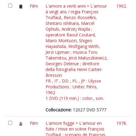
Film
L'amore a venti anni = L'amour
1962.
à vingt ans / regia François
Truffaut, Renzo Rossellini,
Shintaro Ishihara, Marcel
Ophuls, Andrzej Wajda ;
operatore Raoul Coutard,
Mario Montuori, Shigeo
Hayashida, Wolfgang Wirth,
Jerzi Lipman ; musica Toru
Takemitsu, Jerzi Matuszkiewicz,
Georges Delerue ; direttore
della fotografia Henri Cartier-
Bresson
FR , IT , DD , PL , JP : Ulysse
Productions : Unitec Films,
1962
1 DVD (119 min.) : color., son.
Collocazione:
12027 DVD 5777
Film
L'amore fugge = L'amour en
1978.
fuite / mise en scène François
Truffaut ; scenario de François