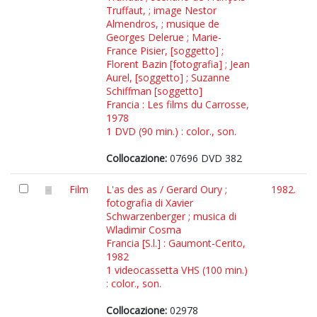
Truffaut, ; image Nestor
Almendros, ; musique de
Georges Delerue ; Marie-
France Pisier, [soggetto] ;
Florent Bazin [fotografia] ; Jean
Aurel, [soggetto] ; Suzanne
Schiffman [soggetto]
Francia : Les films du Carrosse,
1978
1 DVD (90 min.) : color., son.
Collocazione:
07696 DVD 382
Film
L'as des as / Gerard Oury ;
1982.
fotografia di Xavier
Schwarzenberger ; musica di
Wladimir Cosma
Francia [S.l.] : Gaumont-Cerito,
1982
1 videocassetta VHS (100 min.)
: color., son.
Collocazione:
02978