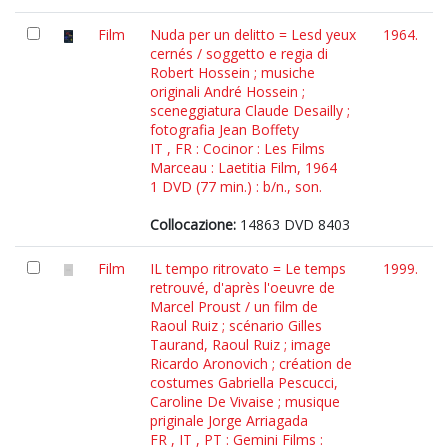
Film
Nuda per un delitto = Lesd yeux
1964.
cernés / soggetto e regia di
Robert Hossein ; musiche
originali André Hossein ;
sceneggiatura Claude Desailly ;
fotografia Jean Boffety
IT , FR : Cocinor : Les Films
Marceau : Laetitia Film, 1964
1 DVD (77 min.) : b/n., son.
Collocazione:
14863 DVD 8403
Film
IL tempo ritrovato = Le temps
1999.
retrouvé, d'après l'oeuvre de
Marcel Proust / un film de
Raoul Ruiz ; scénario Gilles
Taurand, Raoul Ruiz ; image
Ricardo Aronovich ; création de
costumes Gabriella Pescucci,
Caroline De Vivaise ; musique
priginale Jorge Arriagada
FR , IT , PT : Gemini Films :