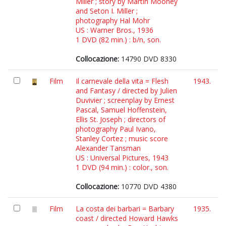
Miller ; story by Martin Mooney
and Seton I. Miller ;
photography Hal Mohr
US : Warner Bros., 1936
1 DVD (82 min.) : b/n, son.
Collocazione:
14790 DVD 8330
Film
Il carnevale della vita = Flesh
1943.
and Fantasy / directed by Julien
Duvivier ; screenplay by Ernest
Pascal, Samuel Hoffenstein,
Ellis St. Joseph ; directors of
photography Paul Ivano,
Stanley Cortez ; music score
Alexander Tansman
US : Universal Pictures, 1943
1 DVD (94 min.) : color., son.
Collocazione:
10770 DVD 4380
Film
La costa dei barbari = Barbary
1935.
coast / directed Howard Hawks