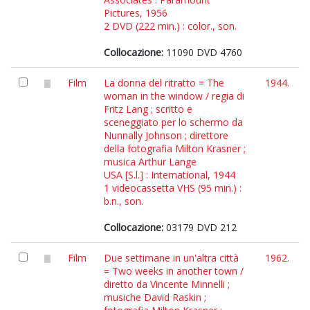
Pictures, 1956
2 DVD (222 min.) : color., son.
Collocazione:
11090 DVD 4760
Film
La donna del ritratto = The
1944.
woman in the window / regia di
Fritz Lang ; scritto e
sceneggiato per lo schermo da
Nunnally Johnson ; direttore
della fotografia Milton Krasner ;
musica Arthur Lange
USA [S.l.] : International, 1944
1 videocassetta VHS (95 min.) :
b.n., son.
Collocazione:
03179 DVD 212
Film
Due settimane in un'altra città
1962.
= Two weeks in another town /
diretto da Vincente Minnelli ;
musiche David Raskin ;