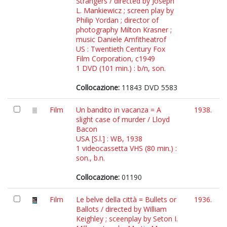
Strangers / directed by Joseph
L. Mankiewicz ; screen play by
Philip Yordan ; director of
photography Milton Krasner ;
music Daniele Amfitheatrof
US : Twentieth Century Fox
Film Corporation, c1949
1 DVD (101 min.) : b/n, son.
Collocazione:
11843 DVD 5583
Film
Un bandito in vacanza = A
1938.
slight case of murder / Lloyd
Bacon
USA [S.l.] : WB, 1938
1 videocassetta VHS (80 min.) :
son., b.n.
Collocazione:
01190
Film
Le belve della città = Bullets or
1936.
Ballots / directed by William
Keighley ; sceenplay by Seton I.