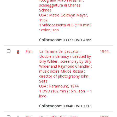
fotografia Milton Krasner ;
sceneggiatura di Charles
Schnee
USA : Metro Goldwyn Mayer,
1962
1 videocassetta VHS (110 min.)
: color., son.
Collocazione:
03377 DVD 4366
Film
La fiamma del peccato =
1944.
Double indemnity / directed by
Billy Wilder ; screenplay by Billy
Wilder and Raymond Chandler ;
music score Miklos Rozsa ;
director of photography John
Seitz
USA : Paramount, 1944
1 DVD (102 min.) : b.n., son. + 1
libro
Collocazione:
09840 DVD 3313