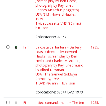
; screen play by Ben Hecht, ;
photografy by Ray June ;
Charles McArthur [soggetto]
USA [S.l.] : Howard Hawks,
1935
1 videocassetta VHS (90 min.) :
b.n., son
Collocazione:
07367
Film
La costa dei barbari = Barbary
1935.
coast / directed by Howard
Hawks ; screen play by Ben
Hecht and Charles McArthur ;
photografy by Ray June ; music
by Alfred Newman
USA : The Samuel Goldwyn
Company, 1935
1 DVD (86 min.) : b.n., son
Collocazione:
08644 DVD 1973
Film
I dieci comandamenti = The ten
1955.