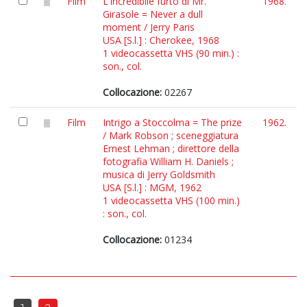
Film
L'incredibile furto di Mr.
1968.
Girasole = Never a dull
moment / Jerry Paris
USA [S.l.] : Cherokee, 1968
1 videocassetta VHS (90 min.) :
son., col.
Collocazione:
02267
Film
Intrigo a Stoccolma = The prize
1962.
/ Mark Robson ; sceneggiatura
Ernest Lehman ; direttore della
fotografia William H. Daniels ;
musica di Jerry Goldsmith
USA [S.l.] : MGM, 1962
1 videocassetta VHS (100 min.)
: son., col.
Collocazione:
01234