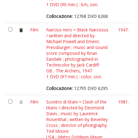
1 DVD (90 min.) : b/n, son.
Collocazione:
12768 DVD 6268
Film
Narciso nero = Black Narcissus
1947.
/ written and directed by
Michael Powell and Emeric
Pressburger ; music and sound
score composed by Brian
Easdale ; photographed in
Technicolor by Jack Cardiff
GB : The Archers, 1947
1 DVD (97 min.) : color, son.
Collocazione:
12795 DVD 6295
Film
Scontro di titani = Clash of the
1981.
titans / directed by Desmond
Davis ; music by Laurence
Rosenthal ; written by Beverley
Cross ; director of photigraphy
Ted Moore
USA : Metro Goldwyn Mayer,