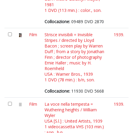
1981
1 DVD (113 min.) : color., son.
Collocazione:
09489 DVD 2870
Film
Strisce invisibili = Invisible
1939.
Stripes / directed by Lloyd
Bacon ; screen play by Warren
Duff ; from a story by Jonathan
Finn ; director of photography
Ernie Haller ; music by H.
Roemheld
USA : Warner Bros., 1939
1 DVD (78 min.) : b/n, son.
Collocazione:
11930 DVD 5668
Film
La voce nella tempesta =
1939.
Wuthering heights / William
Wyler
USA [S.l.] : United Artists, 1939
1 videocassetta VHS (103 min.)
: son., b.n.