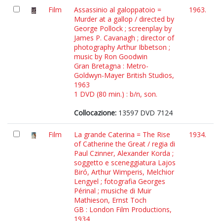
Film
Assassinio al galoppatoio =
1963.
Murder at a gallop / directed by
George Pollock ; screenplay by
James P. Cavanagh ; director of
photography Arthur Ibbetson ;
music by Ron Goodwin
Gran Bretagna : Metro-
Goldwyn-Mayer British Studios,
1963
1 DVD (80 min.) : b/n, son.
Collocazione:
13597 DVD 7124
Film
La grande Caterina = The Rise
1934.
of Catherine the Great / regia di
Paul Czinner, Alexander Korda ;
soggetto e sceneggiatura Lajos
Biró, Arthur Wimperis, Melchior
Lengyel ; fotografia Georges
Périnal ; musiche di Muir
Mathieson, Ernst Toch
GB : London Film Productions,
1934