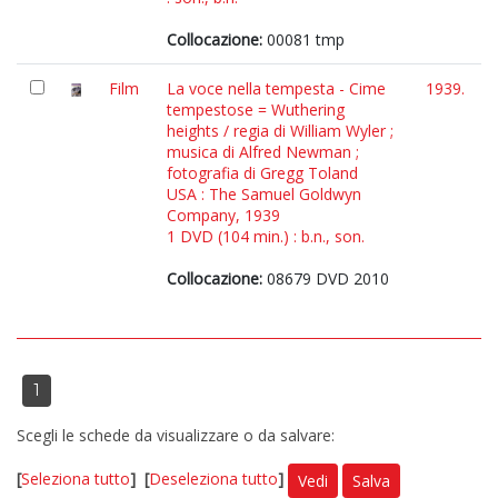
Collocazione:
00081 tmp
Film
La voce nella tempesta - Cime
1939.
tempestose = Wuthering
heights / regia di William Wyler ;
musica di Alfred Newman ;
fotografia di Gregg Toland
USA : The Samuel Goldwyn
Company, 1939
1 DVD (104 min.) : b.n., son.
Collocazione:
08679 DVD 2010
1
Scegli le schede da visualizzare o da salvare:
[
Seleziona tutto
]
[
Deseleziona tutto
]
Vedi
Salva