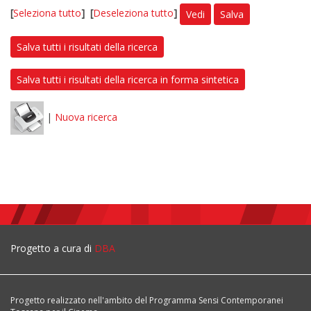
[
Seleziona tutto
]
[
Deseleziona tutto
]
Vedi
Salva
Salva tutti i risultati della ricerca
Salva tutti i risultati della ricerca in forma sintetica
|
Nuova ricerca
Progetto a cura di
DBA
Progetto realizzato nell'ambito del Programma Sensi Contemporanei