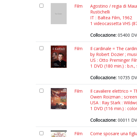
Film
Agostino / regia di Mau
Rustichelli
IT : Baltea Film, 1962
1 videocassetta VHS (87 
Collocazione:
05400 DV
Film
Il cardinale = The card
by Robert Dozier ; mus
US : Otto Preminger Fi
1 DVD (180 min.) : b.n.,
Collocazione:
10735 DV
Film
Il cavaliere elettrico =
Owen Roizman ; screenp
USA : Ray Stark : Wild
1 DVD (116 min.) : colo
Collocazione:
00011 DV
Film
Come sposare una figlia