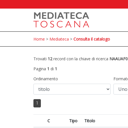
Home
>
Mediateca
>
Consulta il catalogo
Trovati
12
record con la chiave di ricerca
NAAUAF0
Pagina
1
di
1
Ordinamento
Format
1
C
Tipo
Titolo