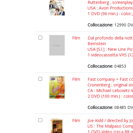
Ruttenberg ; screenpla
USA : Avon Productions
1 DVD (96 min.) : color.
Collocazione:
12990 DV
Film
Dal profondo della nott
Bernstein
USA [S.l.] : New Line Pi
1 videocassetta VHS (120
Collocazione:
04853
Film
Fast company = Fast co
Cronenberg ; original s
CA : Michael Lebowitz I
2 DVD (100 min.) : color
Collocazione:
08485 DV
Film
Joe Kidd / directed by J
US : The Malpaso Com
1 DVD-Video (circa 88 mi