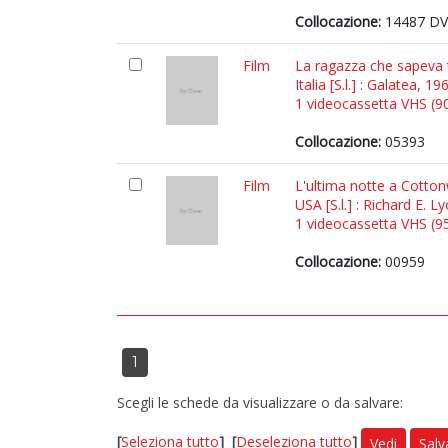
Collocazione:
14487 DV
Film
La ragazza che sapeva t
Italia [S.l.] : Galatea, 19
1 videocassetta VHS (90 
Collocazione:
05393
Film
L'ultima notte a Cotto
USA [S.l.] : Richard E. L
1 videocassetta VHS (95 
Collocazione:
00959
1
Scegli le schede da visualizzare o da salvare:
[
Seleziona tutto
]
[
Deseleziona tutto
]
Vedi
Salv