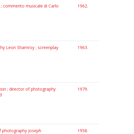
ti ; commento musicale di Carlo
1962.
aphy Leon Shamroy ; screenplay
1963.
usin ; director of photography
1979.
d
 of photography Joseph
1958.