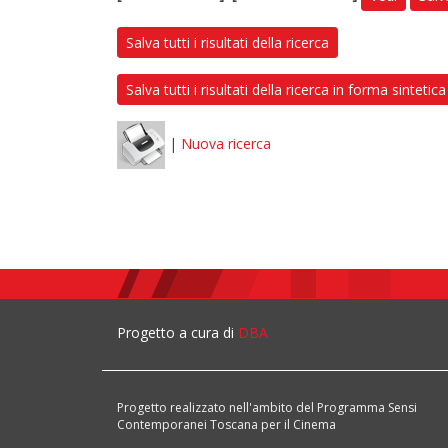
Salva tutti i risultati della ricerca
Salva tutti i risultati della ricerca in forma sintetica
|
Nuova ricerca
Progetto a cura di
DBA
Progetto realizzato nell'ambito del Programma Sensi
Contemporanei Toscana per il Cinema