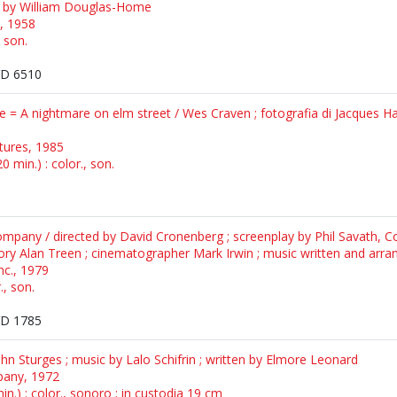
y by William Douglas-Home
, 1958
, son.
D 6510
e = A nightmare on elm street / Wes Craven ; fotografia di Jacques Hai
ctures, 1985
 min.) : color., son.
mpany / directed by David Cronenberg ; screenplay by Phil Savath, C
tory Alan Treen ; cinematographer Mark Irwin ; music written and arr
nc., 1979
., son.
D 1785
ohn Sturges ; music by Lalo Schifrin ; written by Elmore Leonard
pany, 1972
n.) : color., sonoro ; in custodia 19 cm