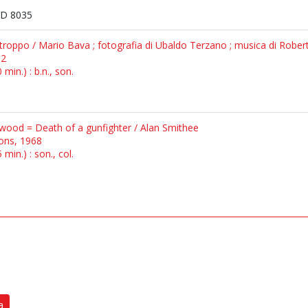
D 8035
roppo / Mario Bava ; fotografia di Ubaldo Terzano ; musica di Rober
62
min.) : b.n., son.
nwood = Death of a gunfighter / Alan Smithee
yons, 1968
min.) : son., col.
a