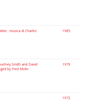
tkin ; musica di Charles
1985.
ourtney Smith and David
1979.
anged by Fred Molin
1972.