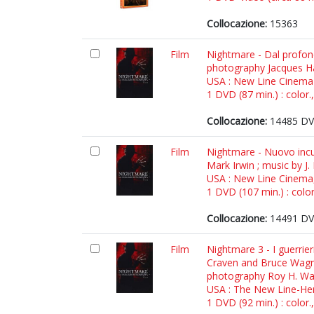
Collocazione:
15363
Film
Nightmare - Dal profond
photography Jacques Hai
USA : New Line Cinema 
1 DVD (87 min.) : color.
Collocazione:
14485 DV
Film
Nightmare - Nuovo incu
Mark Irwin ; music by J
USA : New Line Cinema
1 DVD (107 min.) : color
Collocazione:
14491 DV
Film
Nightmare 3 - I guerrie
Craven and Bruce Wagne
photography Roy H. Wa
USA : The New Line-Her
1 DVD (92 min.) : color.