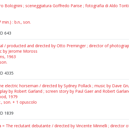
ro Bolognini ; sceneggiatura Goffredo Parise ; fotografia di Aldo Ton
min.) : b.n., son.
D 643
inal / producted and directed by Otto Preminger ; director of photogr
ic by Jerome Moross
lms, 1963
 son.
D 4335
 The electric horseman / directed by Sydney Pollack ; music by Dave Gr
lay by Robert Garland ; screen story by Paul Gaer and Robert Garlan
wood, 1979
r., son. + 1 opuscolo
D 1839
 = The reclutant debutante / directed by Vincente Minnelli ; director