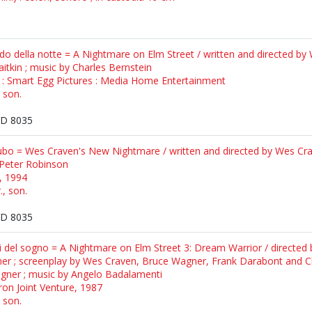
o della notte = A Nightmare on Elm Street / written and directed by 
tkin ; music by Charles Bernstein
: Smart Egg Pictures : Media Home Entertainment
, son.
D 8035
bo = Wes Craven's New Nightmare / written and directed by Wes Crav
. Peter Robinson
, 1994
., son.
D 8035
ri del sogno = A Nightmare on Elm Street 3: Dream Warrior / directed 
r ; screenplay by Wes Craven, Bruce Wagner, Frank Darabont and Chu
gner ; music by Angelo Badalamenti
on Joint Venture, 1987
, son.