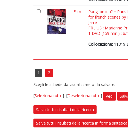
Film
Parigi brucia? = Paris
for french scenes by
Jarre
FR , US : Marianne Pr
1 DVD (159 min.) : b/
Collocazione:
11319 
1
2
Scegli le schede da visualizzare o da salvare:
[
Seleziona tutto
]
[
Deseleziona tutto
]
Vedi
Salv
Salva tutti i risultati della ricerca
Salva tutti i risultati della ricerca in forma sintetica