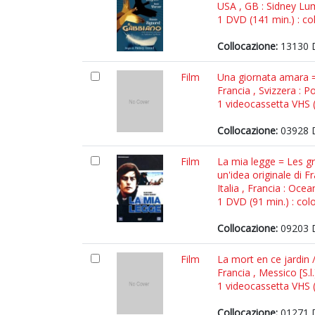
USA , GB : Sidney Lu
1 DVD (141 min.) : col
Collocazione:
13130 
Film
Una giornata amara = 
Francia , Svizzera : P
1 videocassetta VHS (1
Collocazione:
03928 
Film
La mia legge = Les gr
un'idea originale di 
Italia , Francia : Ocea
1 DVD (91 min.) : col
Collocazione:
09203 
Film
La mort en ce jardin /
Francia , Messico [S.l
1 videocassetta VHS (9
Collocazione:
01271 