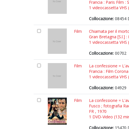
Francia : Paris Film :
1 videocassetta VHS (9
Collocazione:
08454 
Film
Chiamata per il morto
Gran Bretagna [S.l.] 
1 videocassetta VHS (1
Collocazione:
00702
Film
La confessione = L'av
Francia : Film Coron
1 videocassetta VHS (1
Collocazione:
04929
Film
La confessione = L'a
Fusco ; fotografia R
FR , 1970
1 DVD-Video (132 min)
Collocazione:
15470 