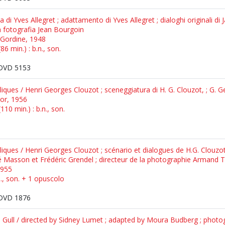
 di Yves Allegret ; adattamento di Yves Allegret ; dialoghi originali di
la fotografia Jean Bourgoin
 Gordine, 1948
6 min.) : b.n., son.
DVD 5153
oliques / Henri Georges Clouzot ; sceneggiatura di H. G. Clouzot, ; G. 
nor, 1956
10 min.) : b.n., son.
boliques / Henri Georges Clouzot ; scénario et dialogues de H.G. Clouzo
é Masson et Frédéric Grendel ; directeur de la photographie Armand 
1955
n., son. + 1 opuscolo
DVD 1876
 Gull / directed by Sidney Lumet ; adapted by Moura Budberg ; photo