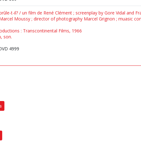
 brûle-t-il? / un film de René Clément ; screenplay by Gore Vidal and F
 Marcel Moussy ; director of photography Marcel Grignon ; muasic 
oductions : Transcontinental Films, 1966
n, son.
DVD 4999
a