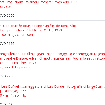
met Productions : Warner Brothers/Seven Arts, 1968
or., son.
DVD 6650
Rude journée pour la reine / un film de René Allio
olsim production : Citel films : ORTF, 1973
00 min.) : color., son.
DVD 5156
anges brûlée / un film di Jean Chapot ; soggetto e sceneggiatura Jean
Franz-André Burguet e Jean Chapot ; musica Jean-Michel Jarre ; direttor
nia PIC : Lira Films, 1973
or., son. + 1 opuscolo
DVD 2280
 Luis Buñuel ; sceneggiatura di Luis Bunuel ; fotografia di Jorge Stahl 
.] : Dismage, 1956
7 min.) : son., b.n.
DVD 569