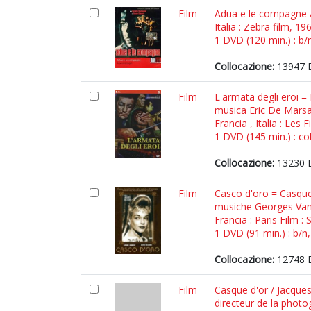
Film
Adua e le compagne / 
Italia : Zebra film, 19
1 DVD (120 min.) : b/
Collocazione:
13947 
Film
L'armata degli eroi =
musica Eric De Mars
Francia , Italia : Le
1 DVD (145 min.) : col
Collocazione:
13230 
Film
Casco d'oro = Casque
musiche Georges Van 
Francia : Paris Film :
1 DVD (91 min.) : b/n,
Collocazione:
12748 D
Film
Casque d'or / Jacques
directeur de la phot