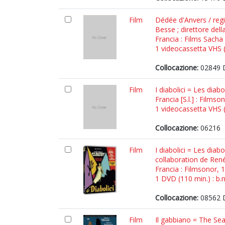
Film
Dédée d'Anvers / regia
Besse ; direttore del
Francia : Films Sacha
1 videocassetta VHS (8
Collocazione:
02849 
Film
I diabolici = Les diab
Francia [S.l.] : Filmso
1 videocassetta VHS (1
Collocazione:
06216
Film
I diabolici = Les dia
collaboration de Ren
Francia : Filmsonor, 
1 DVD (110 min.) : b.
Collocazione:
08562 
Film
Il gabbiano = The Sea