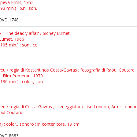
 Speva Films, 1952
3 min.) : b.n., son.
DVD 1748
 = The deadly affair / Sidney Lumet
: Lumet, 1966
05 min.) : son., col.
eu / regia di Kostantinos Costa-Gavras ; fotografia di Raoul Coutard
a : Film Pomerau, 1970
30 min.) : color., son.
veu / regia di Costa-Gavras ; sceneggiatura Lise London, Artur Londo
aoul Coutard
 : color., sonoro ; in contenitore, 19 cm
DVD 8683