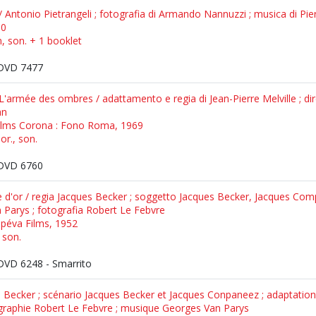
Antonio Pietrangeli ; fotografia di Armando Nannuzzi ; musica di Pier
60
n, son. + 1 booklet
DVD 7477
 L'armée des ombres / adattamento e regia di Jean-Pierre Melville ; di
an
s Films Corona : Fono Roma, 1969
or., son.
DVD 6760
 d'or / regia Jacques Becker ; soggetto Jacques Becker, Jacques Comp
Parys ; fotografia Robert Le Febvre
 Spéva Films, 1952
 son.
VD 6248 - Smarrito
 Becker ; scénario Jacques Becker et Jacques Conpaneez ; adaptation
ographie Robert Le Febvre ; musique Georges Van Parys