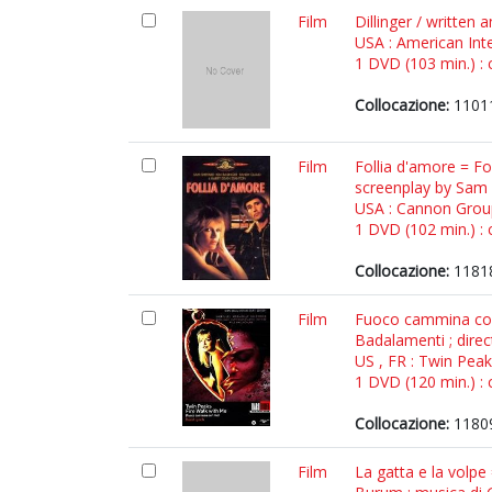
Film
Dillinger / written
USA : American Inte
1 DVD (103 min.) : c
Collocazione:
1101
Film
Follia d'amore = Fo
screenplay by Sam
USA : Cannon Grou
1 DVD (102 min.) : c
Collocazione:
1181
Film
Fuoco cammina con
Badalamenti ; dire
US , FR : Twin Peak
1 DVD (120 min.) : 
Collocazione:
1180
Film
La gatta e la volpe