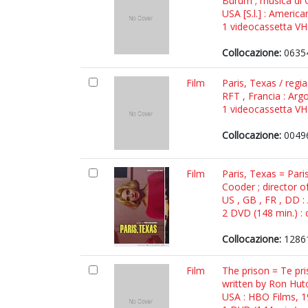
Burum ; musica di 
USA [S.l.] : America
1 videocassetta VHS 
Collocazione:
0635
Film
Paris, Texas / reg
RFT , Francia : Ar
1 videocassetta VHS
Collocazione:
0049
Film
Paris, Texas = Pari
Cooder ; director 
US , GB , FR , DD 
2 DVD (148 min.) : 
Collocazione:
1286
Film
The prison = Te pri
written by Ron Hut
USA : HBO Films, 