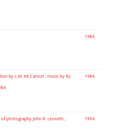
1984.
ion by L.M. Kit Carson ; music by Ry
1984.
984
 of photography John R. Leonetti ;
1994.