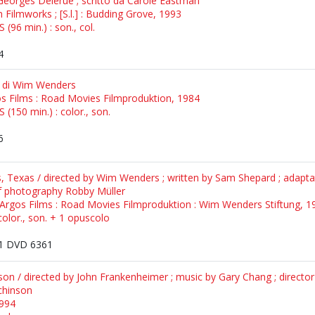
Georges Delerue ; scritto da Carole Eastman
n Filmworks ; [S.l.] : Budding Grove, 1993
(96 min.) : son., col.
4
ia di Wim Wenders
gos Films : Road Movies Filmproduktion, 1984
 (150 min.) : color., son.
6
s, Texas / directed by Wim Wenders ; written by Sam Shepard ; adaptat
of photography Robby Müller
: Argos Films : Road Movies Filmproduktion : Wim Wenders Stiftung, 1
color., son. + 1 opuscolo
1 DVD 6361
son / directed by John Frankenheimer ; music by Gary Chang ; director
chinson
1994