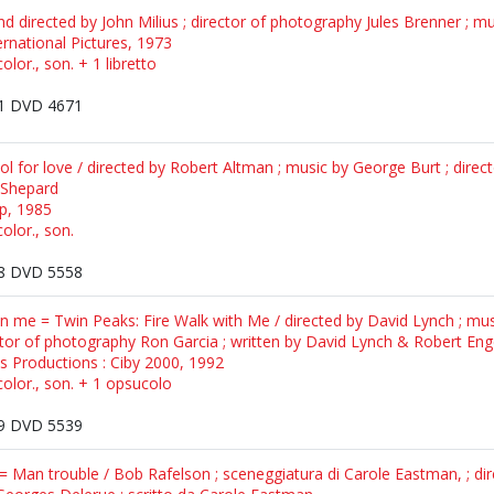
 and directed by John Milius ; director of photography Jules Brenner ; 
rnational Pictures, 1973
olor., son. + 1 libretto
1 DVD 4671
ol for love / directed by Robert Altman ; music by George Burt ; direc
 Shepard
p, 1985
olor., son.
8 DVD 5558
 me = Twin Peaks: Fire Walk with Me / directed by David Lynch ; m
ctor of photography Ron Garcia ; written by David Lynch & Robert Eng
s Productions : Ciby 2000, 1992
color., son. + 1 opsucolo
9 DVD 5539
 = Man trouble / Bob Rafelson ; sceneggiatura di Carole Eastman, ; dir