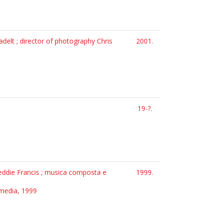
elt ; director of photography Chris
2001.
19-?.
Freddie Francis ; musica composta e
1999.
ltimedia, 1999