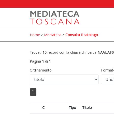
Home
>
Mediateca
>
Consulta il catalogo
Trovati
10
record con la chiave di ricerca
NAAUAF0
Pagina
1
di
1
Ordinamento
Format
1
C
Tipo
Titolo