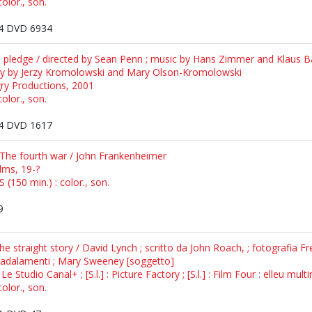
olor., son.
4 DVD 6934
pledge / directed by Sean Penn ; music by Hans Zimmer and Klaus Bad
ay by Jerzy Kromolowski and Mary Olson-Kromolowski
gry Productions, 2001
olor., son.
4 DVD 1617
 The fourth war / John Frankenheimer
ilms, 19-?
 (150 min.) : color., son.
9
he straight story / David Lynch ; scritto da John Roach, ; fotografia 
Badalamenti ; Mary Sweeney [soggetto]
: Le Studio Canal+ ; [S.l.] : Picture Factory ; [S.l.] : Film Four : elleu mu
olor., son.