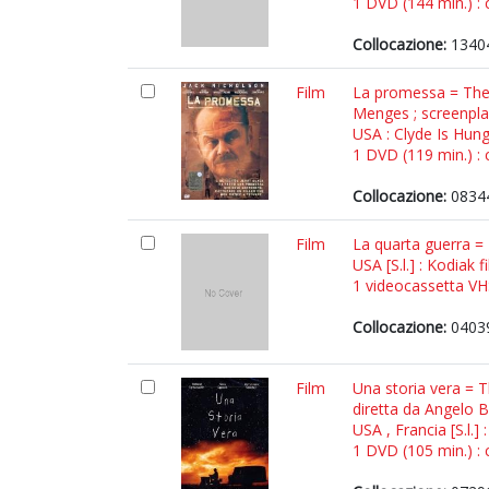
1 DVD (144 min.) : c
Collocazione:
1340
Film
La promessa = The 
Menges ; screenpl
USA : Clyde Is Hun
1 DVD (119 min.) : c
Collocazione:
0834
Film
La quarta guerra =
USA [S.l.] : Kodiak f
1 videocassetta VHS
Collocazione:
0403
Film
Una storia vera = T
diretta da Angelo 
USA , Francia [S.l.] 
1 DVD (105 min.) : c