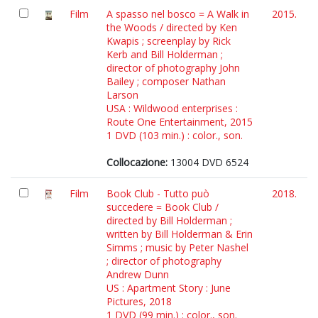
Film
A spasso nel bosco = A Walk in
2015.
the Woods / directed by Ken
Kwapis ; screenplay by Rick
Kerb and Bill Holderman ;
director of photography John
Bailey ; composer Nathan
Larson
USA : Wildwood enterprises :
Route One Entertainment, 2015
1 DVD (103 min.) : color., son.
Collocazione:
13004 DVD 6524
Film
Book Club - Tutto può
2018.
succedere = Book Club /
directed by Bill Holderman ;
written by Bill Holderman & Erin
Simms ; music by Peter Nashel
; director of photography
Andrew Dunn
US : Apartment Story : June
Pictures, 2018
1 DVD (99 min.) : color., son.