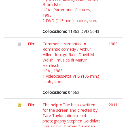
Björn Isfält
USA : Paramount Pictures,
1993
1 DVD (113 min.) : color., son.
Collocazione:
11363 DVD 5043
Film
Commedia romantica =
1983.
Romantic comedy / Arthur
Hiller ; fotografia di David M.
Walsh ; musica di Marvin
Hamlisch
USA , 1983
1 videocassetta VHS (105 min.)
: colr., son.
Collocazione:
04662
Film
The help = The help / written
2011.
for the screen and directed by
Tate Taylor ; director of
photography Stephen Goldblatt
; music by Thomas Newman