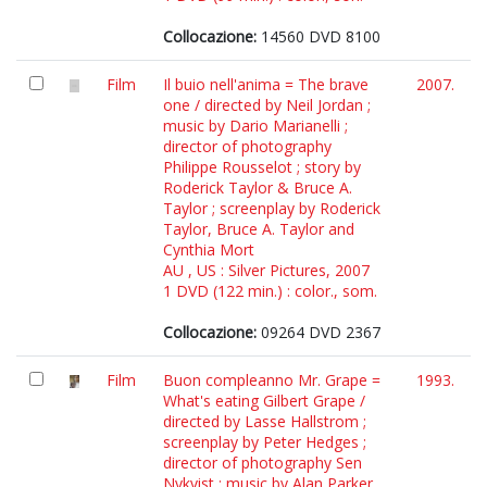
Collocazione:
14560 DVD 8100
Film
Il buio nell'anima = The brave
2007.
one / directed by Neil Jordan ;
music by Dario Marianelli ;
director of photography
Philippe Rousselot ; story by
Roderick Taylor & Bruce A.
Taylor ; screenplay by Roderick
Taylor, Bruce A. Taylor and
Cynthia Mort
AU , US : Silver Pictures, 2007
1 DVD (122 min.) : color., som.
Collocazione:
09264 DVD 2367
Film
Buon compleanno Mr. Grape =
1993.
What's eating Gilbert Grape /
directed by Lasse Hallstrom ;
screenplay by Peter Hedges ;
director of photography Sen
Nykvist ; music by Alan Parker,