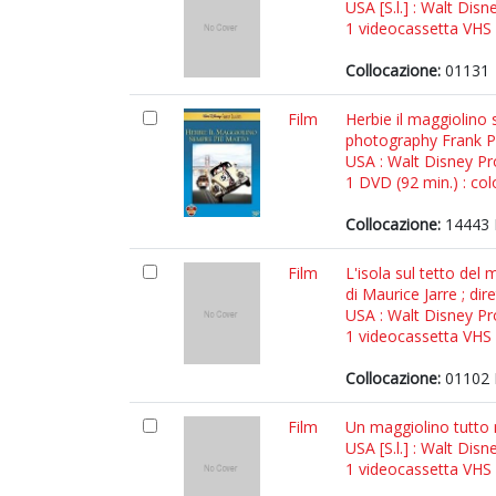
USA [S.l.] : Walt Disn
1 videocassetta VHS (
Collocazione:
01131
Film
Herbie il maggiolino 
photography Frank Ph
USA : Walt Disney Pr
1 DVD (92 min.) : colo
Collocazione:
14443 
Film
L'isola sul tetto del
di Maurice Jarre ; dir
USA : Walt Disney Pr
1 videocassetta VHS (
Collocazione:
01102 
Film
Un maggiolino tutto
USA [S.l.] : Walt Disn
1 videocassetta VHS (