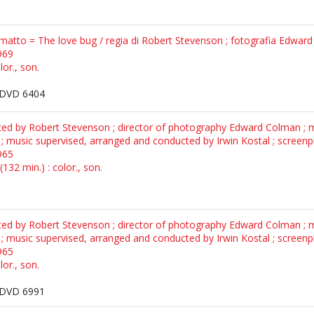
matto = The love bug / regia di Robert Stevenson ; fotografia Edwa
969
lor., son.
DVD 6404
ted by Robert Stevenson ; director of photography Edward Colman ; m
 music supervised, arranged and conducted by Irwin Kostal ; screenpl
965
132 min.) : color., son.
ted by Robert Stevenson ; director of photography Edward Colman ; m
 music supervised, arranged and conducted by Irwin Kostal ; screenpl
965
lor., son.
DVD 6991