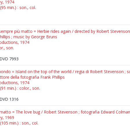
ey, 1974
95 min.) : son., col.
sempre più matto = Herbie rides again / directed by Robert Stevenson ;
illips ; music by George Bruns
oductions, 1974
r., son.
DVD 7993
 mondo = Island on the top of the world / regia di Robert Stevenson ;
ettore della fotografia Frank Phillips
oductions, 1974
91 min.) : color., son.
DVD 1316
 matto = The love bug / Robert Stevenson ; fotografia Edward Colma
ey, 1969
105 min.) : son., col.