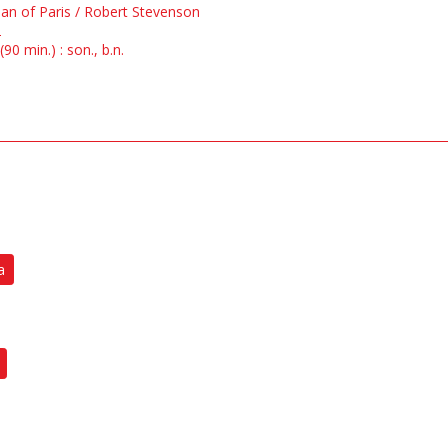
oan of Paris / Robert Stevenson
2
90 min.) : son., b.n.
a