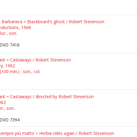
ta Barbanera = Blackbeard's ghost / Robert Stevenson
oductions, 1968
lor., son.
DVD 7416
Grant = Castaways / Robert Stevenson
ey, 1962
100 min.) : son., col.
Grant = Castaways / directed by Robert Stevenson
962
r., son.
DVD 7394
 sempre più matto = Herbie rides again / Robert Stevenson