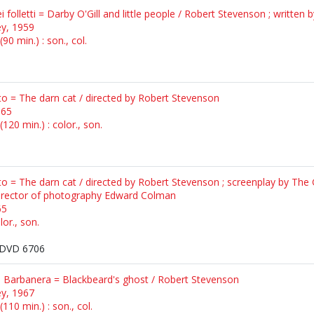
dei folletti = Darby O'Gill and little people / Robert Stevenson ; writte
ey, 1959
90 min.) : son., col.
tto = The darn cat / directed by Robert Stevenson
965
120 min.) : color., son.
tto = The darn cat / directed by Robert Stevenson ; screenplay by The
director of photography Edward Colman
65
lor., son.
DVD 6706
ta Barbanera = Blackbeard's ghost / Robert Stevenson
ey, 1967
110 min.) : son., col.