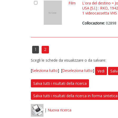
Film
L'ora del destino = J
USA [S.l.] : RKO, 194
1 videocassetta VHS (
Collocazione:
02898
1
2
Scegli le schede da visualizzare o da salvare:
[
Seleziona tutto
]
[
Deseleziona tutto
]
Vedi
Salv
Salva tutti i risultati della ricerca
Salva tutti i risultati della ricerca in forma sintetica
|
Nuova ricerca