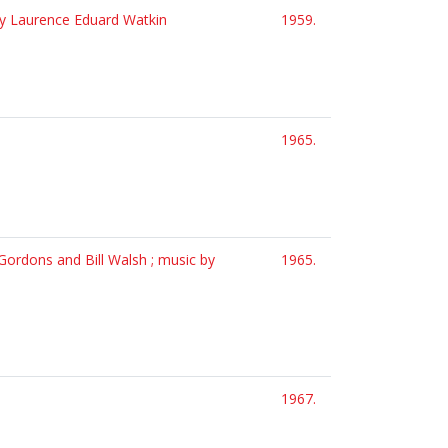
n by Laurence Eduard Watkin
1959.
1965.
 Gordons and Bill Walsh ; music by
1965.
1967.