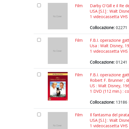
Film
Darby O'Gill e il Re 
USA [S.l.] : Walt Disn
1 videocassetta VHS (
Collocazione:
02271
Film
F.B.I. operazione ga
Usa : Walt Disney, 1
1 videocassetta VHS (
Collocazione:
01241
Film
F.B.I. operazione ga
Robert F. Brunner ; 
US : Walt Disney, 19
1 DVD (112 min.) : co
Collocazione:
13186 
Film
Il fantasma del pira
USA [S.l.] : Walt Disn
1 videocassetta VHS (