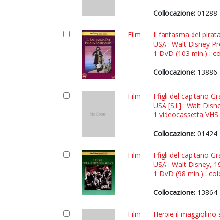
Collocazione:
01288
Film
Il fantasma del pira
USA : Walt Disney Pr
1 DVD (103 min.) : co
Collocazione:
13886 
Film
I figli del capitano 
USA [S.l.] : Walt Disn
1 videocassetta VHS (
Collocazione:
01424
Film
I figli del capitano 
USA : Walt Disney, 1
1 DVD (98 min.) : colo
Collocazione:
13864 
Film
Herbie il maggiolino