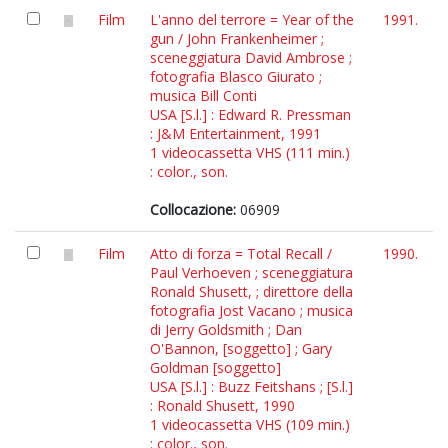
Film
L'anno del terrore = Year of the
1991.
gun / John Frankenheimer ;
sceneggiatura David Ambrose ;
fotografia Blasco Giurato ;
musica Bill Conti
USA [S.l.] : Edward R. Pressman
: J&M Entertainment, 1991
1 videocassetta VHS (111 min.)
: color., son.
Collocazione:
06909
Film
Atto di forza = Total Recall /
1990.
Paul Verhoeven ; sceneggiatura
Ronald Shusett, ; direttore della
fotografia Jost Vacano ; musica
di Jerry Goldsmith ; Dan
O'Bannon, [soggetto] ; Gary
Goldman [soggetto]
USA [S.l.] : Buzz Feitshans ; [S.l.]
: Ronald Shusett, 1990
1 videocassetta VHS (109 min.)
: color., son.