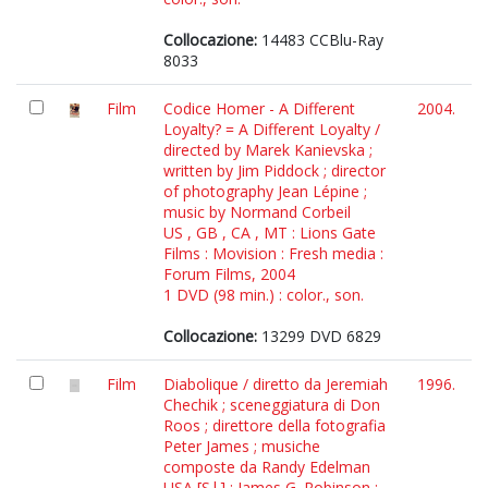
Collocazione:
14483 CCBlu-Ray
8033
Film
Codice Homer - A Different
2004.
Loyalty? = A Different Loyalty /
directed by Marek Kanievska ;
written by Jim Piddock ; director
of photography Jean Lépine ;
music by Normand Corbeil
US , GB , CA , MT : Lions Gate
Films : Movision : Fresh media :
Forum Films, 2004
1 DVD (98 min.) : color., son.
Collocazione:
13299 DVD 6829
Film
Diabolique / diretto da Jeremiah
1996.
Chechik ; sceneggiatura di Don
Roos ; direttore della fotografia
Peter James ; musiche
composte da Randy Edelman
USA [S.l.] : James G. Robinson ;