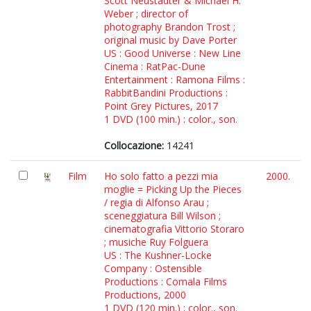
Scott Neustadter & Michael H.
Weber ; director of
photography Brandon Trost ;
original music by Dave Porter
US : Good Universe : New Line
Cinema : RatPac-Dune
Entertainment : Ramona Films :
RabbitBandini Productions :
Point Grey Pictures, 2017
1 DVD (100 min.) : color., son.
Collocazione:
14241
Film
Ho solo fatto a pezzi mia
2000.
moglie = Picking Up the Pieces
/ regia di Alfonso Arau ;
sceneggiatura Bill Wilson ;
cinematografia Vittorio Storaro
; musiche Ruy Folguera
US : The Kushner-Locke
Company : Ostensible
Productions : Comala Films
Productions, 2000
1 DVD (120 min.) : color., son.