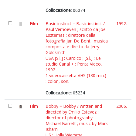
Collocazione:
06074
Film
Basic instinct = Basic instinct /
1992.
Paul Verhoeven ; scritto da Joe
Eszterhas ; direttore della
fotografia Jan De Bont ; musica
composta e diretta da Jerry
Goldsmith
USA [S.l.] : Carolco ; [S.l.] : Le
studio Canal + : Penta Video,
1992
1 videocassetta VHS (130 min.)
: color., son.
Collocazione:
05234
Film
Bobby = Bobby / written and
2006.
directed by Emilio Estevez ;
director of photography
Michael Barrett ; music by Mark
Isham
US : Holly Wiersma