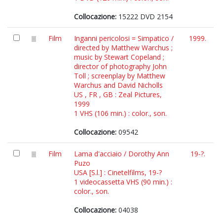
Collocazione:
15222 DVD 2154
Film
Inganni pericolosi = Simpatico /
1999.
directed by Matthew Warchus ;
music by Stewart Copeland ;
director of photography John
Toll ; screenplay by Matthew
Warchus and David Nicholls
US , FR , GB : Zeal Pictures,
1999
1 VHS (106 min.) : color., son.
Collocazione:
09542
Film
Lama d'acciaio / Dorothy Ann
19-?.
Puzo
USA [S.l.] : Cinetelfilms, 19-?
1 videocassetta VHS (90 min.) :
color., son.
Collocazione:
04038