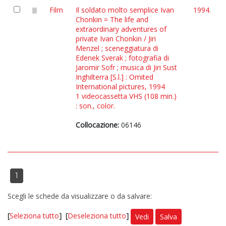
Film
Il soldato molto semplice Ivan
1994.
Chonkin = The life and
extraordinary adventures of
private Ivan Chonkin / Jiri
Menzel ; sceneggiatura di
Edenek Sverak ; fotografia di
Jaromir Sofr ; musica di Jiri Sust
Inghilterra [S.l.] : Omited
International pictures, 1994
1 videocassetta VHS (108 min.)
: son., color.
Collocazione:
06146
1
Scegli le schede da visualizzare o da salvare:
[
Seleziona tutto
]
[
Deseleziona tutto
]
Vedi
Salva