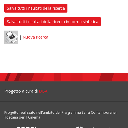
Salva tutti i risultati della ricerca
Salva tutti i risultati della ricerca in forma sintetica
|
Nuova ricerca
Progetto a cura di
DBA
Progetto realizzato nell'ambito del Programma Sensi Contemporanei
Toscana per il Cinema