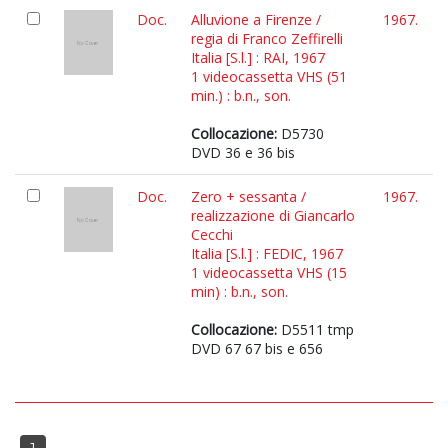
Doc.
Alluvione a Firenze /
1967.
regia di Franco Zeffirelli
Italia [S.l.] : RAI, 1967
1 videocassetta VHS (51
min.) : b.n., son.
Collocazione:
D5730
DVD 36 e 36 bis
Doc.
Zero + sessanta /
1967.
realizzazione di Giancarlo
Cecchi
Italia [S.l.] : FEDIC, 1967
1 videocassetta VHS (15
min) : b.n., son.
Collocazione:
D5511 tmp
DVD 67 67 bis e 656