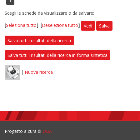
1
Scegli le schede da visualizzare o da salvare:
[
Seleziona tutto
]
[
Deseleziona tutto
]
Vedi
Salva
Salva tutti i risultati della ricerca
Salva tutti i risultati della ricerca in forma sintetica
|
Nuova ricerca
Progetto a cura di
DBA