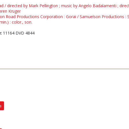
ad / directed by Mark Pellington ; music by Angelo Badalamenti ; dir
hren Kruger
gton Road Productions Corporation : Gorai / Samuelson Productions :
in.) : color., son.
:
11164 DVD 4844
a