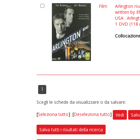
Film
Arlington ro
written by E
USA : Arlin
1 DVD (118 m
Collocazione
1
Scegli le schede da visualizzare o da salvare:
[
Seleziona tutto
]
[
Deseleziona tutto
]
Vedi
Salv
Salva tutti i risultati della ricerca