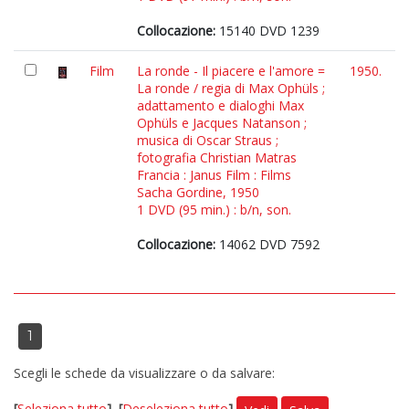
Collocazione:
15140 DVD 1239
Film
La ronde - Il piacere e l'amore =
1950.
La ronde / regia di Max Ophüls ;
adattamento e dialoghi Max
Ophüls e Jacques Natanson ;
musica di Oscar Straus ;
fotografia Christian Matras
Francia : Janus Film : Films
Sacha Gordine, 1950
1 DVD (95 min.) : b/n, son.
Collocazione:
14062 DVD 7592
1
Scegli le schede da visualizzare o da salvare:
[
Seleziona tutto
]
[
Deseleziona tutto
]