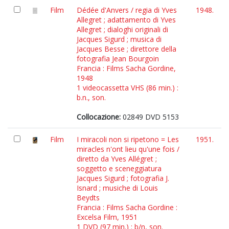
Film
Dédée d'Anvers / regia di Yves
1948.
Allegret ; adattamento di Yves
Allegret ; dialoghi originali di
Jacques Sigurd ; musica di
Jacques Besse ; direttore della
fotografia Jean Bourgoin
Francia : Films Sacha Gordine,
1948
1 videocassetta VHS (86 min.) :
b.n., son.
Collocazione:
02849 DVD 5153
Film
I miracoli non si ripetono = Les
1951.
miracles n'ont lieu qu'une fois /
diretto da Yves Allégret ;
soggetto e sceneggiatura
Jacques Sigurd ; fotografia J.
Isnard ; musiche di Louis
Beydts
Francia : Films Sacha Gordine :
Excelsa Film, 1951
1 DVD (97 min.) : b/n, son.