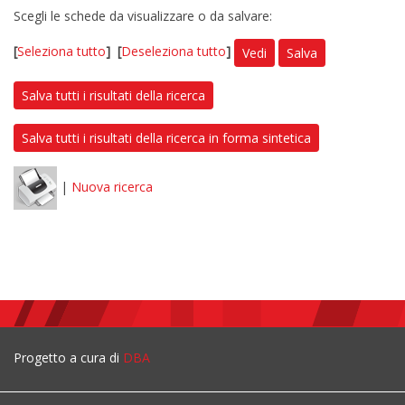
Scegli le schede da visualizzare o da salvare:
[
Seleziona tutto
]
[
Deseleziona tutto
]
Vedi
Salva
Salva tutti i risultati della ricerca
Salva tutti i risultati della ricerca in forma sintetica
|
Nuova ricerca
Progetto a cura di
DBA