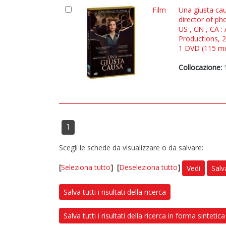
Film
Una giusta cau
director of p
US , CN , CA :
Productions, 
1 DVD (115 min.
Collocazione:
1
Scegli le schede da visualizzare o da salvare:
[
Seleziona tutto
]
[
Deseleziona tutto
]
Vedi
Salv
Salva tutti i risultati della ricerca
Salva tutti i risultati della ricerca in forma sintetica