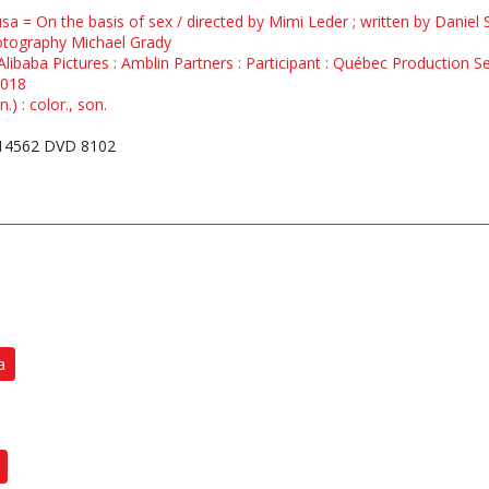
sa = On the basis of sex / directed by Mimi Leder ; written by Daniel
hotography Michael Grady
 Alibaba Pictures : Amblin Partners : Participant : Québec Production S
2018
) : color., son.
14562 DVD 8102
a