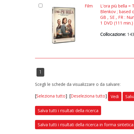
Film
L'ora più bella =
Blenkov ; based 
GB , SE , FR : Nu
1 DVD (111 min.) :
Collocazione:
143
1
Scegli le schede da visualizzare o da salvare:
[
Seleziona tutto
]
[
Deseleziona tutto
]
Vedi
Salv
Salva tutti i risultati della ricerca
Salva tutti i risultati della ricerca in forma sintetica