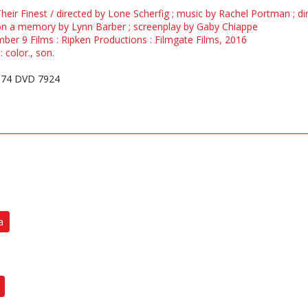
 Their Finest / directed by Lone Scherfig ; music by Rachel Portman ; 
on a memory by Lynn Barber ; screenplay by Gaby Chiappe
mber 9 Films : Ripken Productions : Filmgate Films, 2016
 color., son.
74 DVD 7924
a