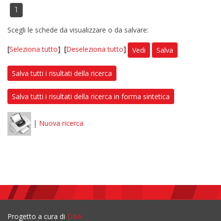
1
Scegli le schede da visualizzare o da salvare:
[
Seleziona tutto
]
[
Deseleziona tutto
]
Vedi
Salva
Salva tutti i risultati della ricerca
Salva tutti i risultati della ricerca in forma sintetica
|
Nuova ricerca
Progetto a cura di
DBA