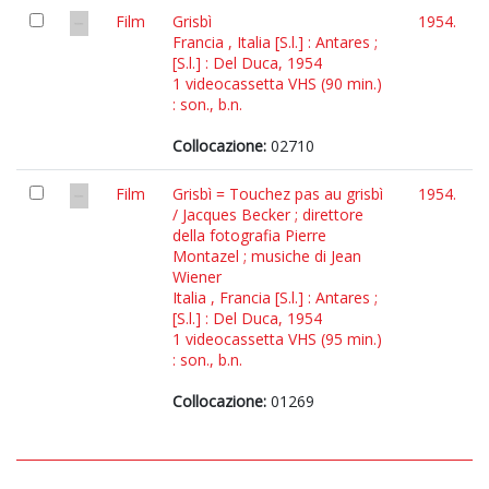
Film
Grisbì
1954.
Francia , Italia [S.l.] : Antares ;
[S.l.] : Del Duca, 1954
1 videocassetta VHS (90 min.)
: son., b.n.
Collocazione:
02710
Film
Grisbì = Touchez pas au grisbì
1954.
/ Jacques Becker ; direttore
della fotografia Pierre
Montazel ; musiche di Jean
Wiener
Italia , Francia [S.l.] : Antares ;
[S.l.] : Del Duca, 1954
1 videocassetta VHS (95 min.)
: son., b.n.
Collocazione:
01269