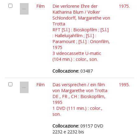
Film
Die verlorene Ehre der
1975.
Katharina Blum / Volker
Schlondorff, Margarethe von
Trotta
RFT [S.l.] : Bioskopfilm ; [S.l.]
: Halleluijahfilm ; [S.l.] :
Paramount ; [S.l.] : Orionfilm,
1975
3 videocassette U-matic
(104 min.) : color., son.
Collocazione:
03487
Film
Das versprechen / ein film
1995.
von Margarethe von Trotta
DE , FR , CH : Bioskopfilm,
1995
1 DVD (111 min.) : color.,
son.
Collocazione:
09157 DVD
2232 e 2232 bis