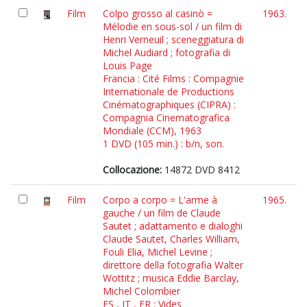
Film
Colpo grosso al casinò =
1963.
Mélodie en sous-sol / un film di
Henri Verneuil ; sceneggiatura di
Michel Audiard ; fotografia di
Louis Page
Francia : Cité Films : Compagnie
Internationale de Productions
Cinématographiques (CIPRA) :
Compagnia Cinematografica
Mondiale (CCM), 1963
1 DVD (105 min.) : b/n, son.
Collocazione:
14872 DVD 8412
Film
Corpo a corpo = L'arme à
1965.
gauche / un film de Claude
Sautet ; adattamento e dialoghi
Claude Sautet, Charles William,
Fouli Elia, Michel Levine ;
direttore della fotografia Walter
Wottitz ; musica Eddie Barclay,
Michel Colombier
ES , IT , FR : Vides