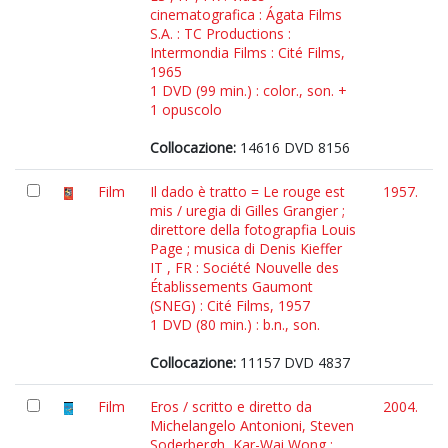
cinematografica : Ágata Films
S.A. : TC Productions :
Intermondia Films : Cité Films,
1965
1 DVD (99 min.) : color., son. +
1 opuscolo
Collocazione:
14616 DVD 8156
Film
Il dado è tratto = Le rouge est
1957.
mis / uregia di Gilles Grangier ;
direttore della fotograpfia Louis
Page ; musica di Denis Kieffer
IT , FR : Société Nouvelle des
Établissements Gaumont
(SNEG) : Cité Films, 1957
1 DVD (80 min.) : b.n., son.
Collocazione:
11157 DVD 4837
Film
Eros / scritto e diretto da
2004.
Michelangelo Antonioni, Steven
Soderbergh, Kar-Wai Wong ;