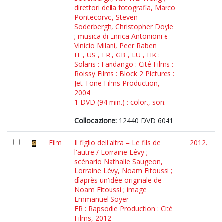
direttori della fotografia, Marco
Pontecorvo, Steven
Soderbergh, Christopher Doyle
; musica di Enrica Antonioni e
Vinicio Milani, Peer Raben
IT , US , FR , GB , LU , HK :
Solaris : Fandango : Cité Films :
Roissy Films : Block 2 Pictures :
Jet Tone Films Production,
2004
1 DVD (94 min.) : color., son.
Collocazione:
12440 DVD 6041
Film
Il figlio dell'altra = Le fils de
2012.
l'autre / Lorraine Lévy ;
scénario Nathalie Saugeon,
Lorraine Lévy, Noam Fitoussi ;
dìaprès un'idée originale de
Noam Fitoussi ; image
Emmanuel Soyer
FR : Rapsodie Production : Cité
Films, 2012