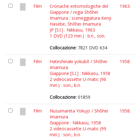
Film
Cronache entomologiche del
1963.
Giappone / regia Shôhei
Imamura ; sceneggiatura Kenji
Hasebe, Shôhei Imamura
JP [S.l.] : Nikkasu, 1963
1 DVD (123 min.) : b.n., son.
Collocazione:
7821 DVD 634
Film
Hateshinaki yokubô / Shôhei
1958.
Imamura
Giappone [S.l.] : Nikkasu, 1958
2 videocassette U-matic (96
min.) : son., b.n.
Collocazione:
01859
Film
Nusumareta Yokujo / Shôhei
1958.
Imamura
Giappone : Nikkasu, 1958
2 videocassette U-matic (99
min.) : son., b.n.