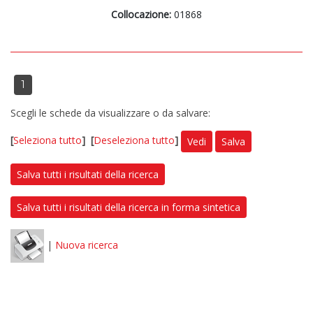
Collocazione:
01868
1
Scegli le schede da visualizzare o da salvare:
[
Seleziona tutto
]
[
Deseleziona tutto
]
Vedi
Salva
Salva tutti i risultati della ricerca
Salva tutti i risultati della ricerca in forma sintetica
|
Nuova ricerca