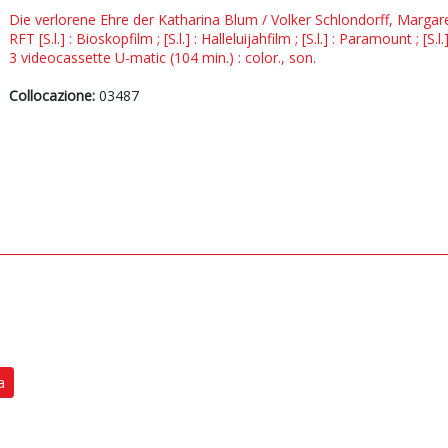
Die verlorene Ehre der Katharina Blum / Volker Schlondorff, Margar
RFT [S.l.] : Bioskopfilm ; [S.l.] : Halleluijahfilm ; [S.l.] : Paramount ; [S.
3 videocassette U-matic (104 min.) : color., son.
Collocazione:
03487
a