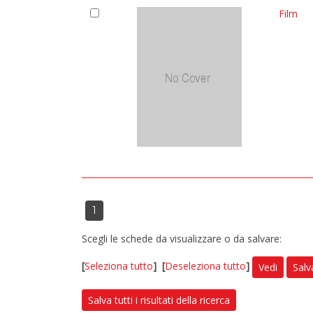
Film
1
Scegli le schede da visualizzare o da salvare:
[
Seleziona tutto
]
[
Deseleziona tutto
]
Vedi
Salv
Salva tutti i risultati della ricerca