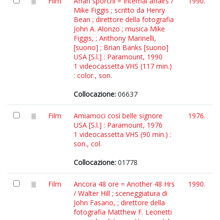
Film
Affari sporchi = Internal affairs /
1990.
Mike Figgis ; scritto da Henry
Bean ; direttore della fotografia
John A. Alonzo ; musica Mike
Figgis, ; Anthony Marinelli,
[suono] ; Brian Banks [suono]
USA [S.l.] : Paramount, 1990
1 videocassetta VHS (117 min.)
: color., son.
Collocazione:
06637
Film
Amiamoci così belle signore
1976.
USA [S.l.] : Paramount, 1976
1 videocassetta VHS (90 min.) :
son., col.
Collocazione:
01778
Film
Ancora 48 ore = Another 48 Hrs
1990.
/ Walter Hill ; sceneggiatura di
John Fasano, ; direttore della
fotografia Matthew F. Leonetti