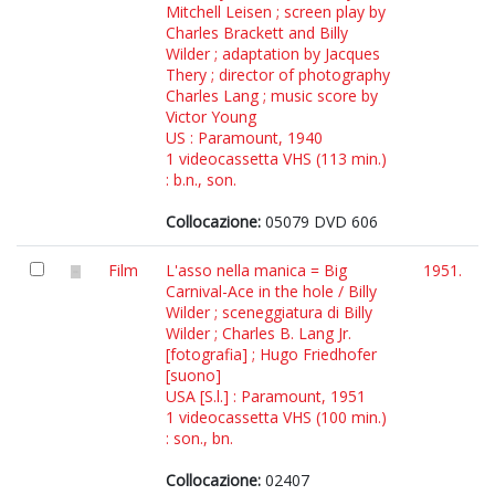
Mitchell Leisen ; screen play by
Charles Brackett and Billy
Wilder ; adaptation by Jacques
Thery ; director of photography
Charles Lang ; music score by
Victor Young
US : Paramount, 1940
1 videocassetta VHS (113 min.)
: b.n., son.
Collocazione:
05079 DVD 606
Film
L'asso nella manica = Big
1951.
Carnival-Ace in the hole / Billy
Wilder ; sceneggiatura di Billy
Wilder ; Charles B. Lang Jr.
[fotografia] ; Hugo Friedhofer
[suono]
USA [S.l.] : Paramount, 1951
1 videocassetta VHS (100 min.)
: son., bn.
Collocazione:
02407