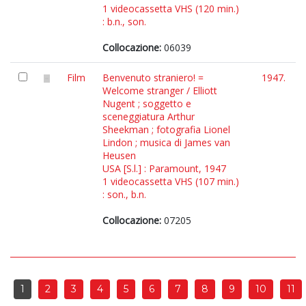
1 videocassetta VHS (120 min.)
: b.n., son.
Collocazione:
06039
Film
Benvenuto straniero! =
1947.
Welcome stranger / Elliott
Nugent ; soggetto e
sceneggiatura Arthur
Sheekman ; fotografia Lionel
Lindon ; musica di James van
Heusen
USA [S.l.] : Paramount, 1947
1 videocassetta VHS (107 min.)
: son., b.n.
Collocazione:
07205
1
2
3
4
5
6
7
8
9
10
11