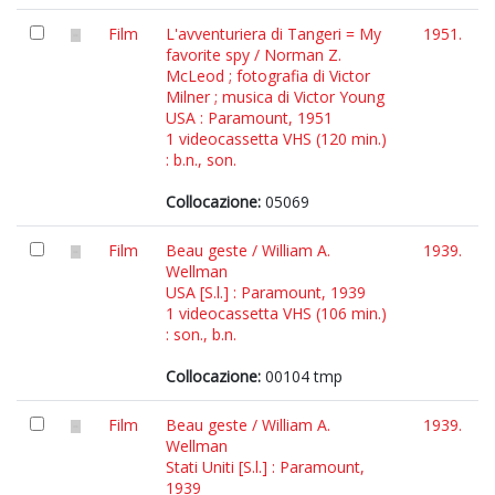
Film
L'avventuriera di Tangeri = My
1951.
favorite spy / Norman Z.
McLeod ; fotografia di Victor
Milner ; musica di Victor Young
USA : Paramount, 1951
1 videocassetta VHS (120 min.)
: b.n., son.
Collocazione:
05069
Film
Beau geste / William A.
1939.
Wellman
USA [S.l.] : Paramount, 1939
1 videocassetta VHS (106 min.)
: son., b.n.
Collocazione:
00104 tmp
Film
Beau geste / William A.
1939.
Wellman
Stati Uniti [S.l.] : Paramount,
1939