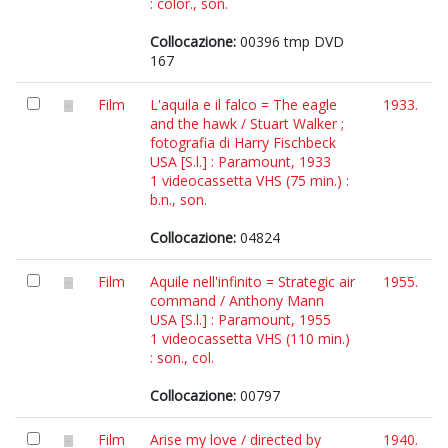
: color., son.
Collocazione:
00396 tmp DVD
167
Film
L'aquila e il falco = The eagle
1933.
and the hawk / Stuart Walker ;
fotografia di Harry Fischbeck
USA [S.l.] : Paramount, 1933
1 videocassetta VHS (75 min.) :
b.n., son.
Collocazione:
04824
Film
Aquile nell'infinito = Strategic air
1955.
command / Anthony Mann
USA [S.l.] : Paramount, 1955
1 videocassetta VHS (110 min.)
: son., col.
Collocazione:
00797
Film
Arise my love / directed by
1940.