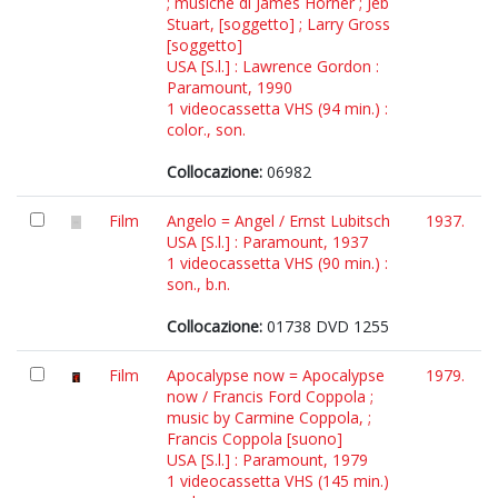
; musiche di James Horner ; Jeb
Stuart, [soggetto] ; Larry Gross
[soggetto]
USA [S.l.] : Lawrence Gordon :
Paramount, 1990
1 videocassetta VHS (94 min.) :
color., son.
Collocazione:
06982
Film
Angelo = Angel / Ernst Lubitsch
1937.
USA [S.l.] : Paramount, 1937
1 videocassetta VHS (90 min.) :
son., b.n.
Collocazione:
01738 DVD 1255
Film
Apocalypse now = Apocalypse
1979.
now / Francis Ford Coppola ;
music by Carmine Coppola, ;
Francis Coppola [suono]
USA [S.l.] : Paramount, 1979
1 videocassetta VHS (145 min.)