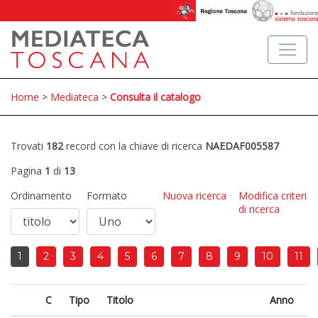
Home
>
Mediateca
>
Consulta il catalogo
Trovati
182
record con la chiave di ricerca
NAEDAF005587
Pagina
1
di
13
Ordinamento
Formato
Nuova ricerca
Modifica criteri
di ricerca
1
2
3
4
5
6
7
8
9
10
11
C
Tipo
Titolo
Anno