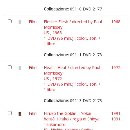
Collocazione:
09110 DVD 2177
Film
Flesh = Flesh / directed by Paul
1968.
Morrissey
US , 1968
1 DVD (86 min.) : color., son. +
1 libro
Collocazione:
09111 DVD 2178
Film
Heat = Heat / directed by Paul
1972.
Morrissey
US , 1972
1 DVD (96 min.) : color., son. +
1 libro
Collocazione:
09113 DVD 2178
Film
Hiruko the Goblin = Yôkai
1991.
hantâ: Hiruko / regia di Shinya
1991.
Tsukamoto
JP : Nichiei Agency : Sedic :