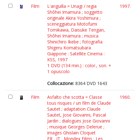
Film
L'anguilla = Unagi / regia
1997.
Shôhei Imamura ; soggetto
originale Akira Yoshimura ;
sceneggiatura Motofumi
Tomikawa, Daisuke Tengan,
Shôhei Imamura ; musica
Shinichiro Ikebe ; fotografia
Shigeru Komatsubara
Giappone : Satellite Cinema :
KSS, 1997
1 DVD (134 min.) : color., son. +
1 opuscolo
Collocazione:
8364 DVD 1643
Film
Asfalto che scotta = Classe
1960.
tous risques / un film de Claude
Sautet ; adaptation Claude
Sautet, Jose Giovanni, Pascal
Jardin ; dialogues Jose Giovanni
; musique Georges Delerue ;
images Ghislain Cloquet
FR , IT : Mondex Films : Les