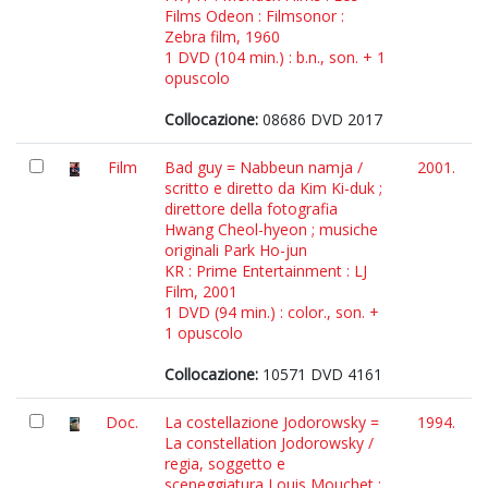
Films Odeon : Filmsonor :
Zebra film, 1960
1 DVD (104 min.) : b.n., son. + 1
opuscolo
Collocazione:
08686 DVD 2017
Film
Bad guy = Nabbeun namja /
2001.
scritto e diretto da Kim Ki-duk ;
direttore della fotografia
Hwang Cheol-hyeon ; musiche
originali Park Ho-jun
KR : Prime Entertainment : LJ
Film, 2001
1 DVD (94 min.) : color., son. +
1 opuscolo
Collocazione:
10571 DVD 4161
Doc.
La costellazione Jodorowsky =
1994.
La constellation Jodorowsky /
regia, soggetto e
sceneggiatura Louis Mouchet ;