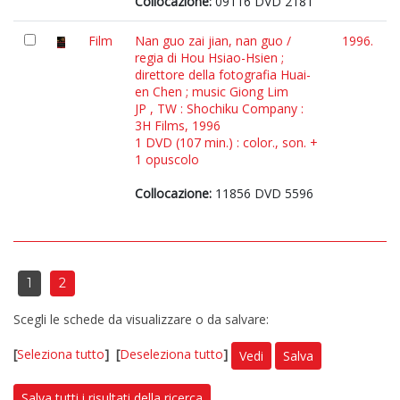
Collocazione:
09116 DVD 2181
Film
Nan guo zai jian, nan guo /
1996.
regia di Hou Hsiao-Hsien ;
direttore della fotografia Huai-
en Chen ; music Giong Lim
JP , TW : Shochiku Company :
3H Films, 1996
1 DVD (107 min.) : color., son. +
1 opuscolo
Collocazione:
11856 DVD 5596
1
2
Scegli le schede da visualizzare o da salvare:
[
Seleziona tutto
]
[
Deseleziona tutto
]
Vedi
Salva
Salva tutti i risultati della ricerca