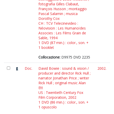
fotografia Gilles Clabaut,
François Husson ; montaggio
Pascal Salamin ; musica
Dorothy Cox
CH : TCV Telecinevideo :
Néovision : Les Humanoïdes
Associes : Les Films Grain de
Sable, 1994
1 DVD (87 min.) : color., son. +
1 booklet
Collocazione:
D9975 DVD 2235
Doc.
David Bowie : sound & vision /
2002.
producer and director Rick Hull ;
narrator Jonathan Price ; writer
Rick Hull ; original music Alan
Ett
US : Twentieth Century Fox
Film Corporation, 2002
1 DVD (86 min.) : color., son. +
1 opuscolo