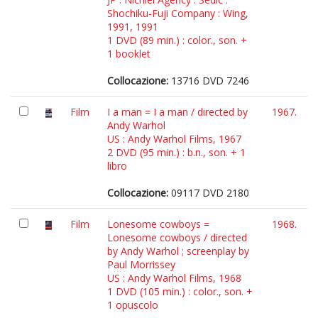
Shochiku-Fuji Company : Wing,
1991, 1991
1 DVD (89 min.) : color., son. +
1 booklet
Collocazione:
13716 DVD 7246
Film
I a man = I a man / directed by
1967.
Andy Warhol
US : Andy Warhol Films, 1967
2 DVD (95 min.) : b.n., son. + 1
libro
Collocazione:
09117 DVD 2180
Film
Lonesome cowboys =
1968.
Lonesome cowboys / directed
by Andy Warhol ; screenplay by
Paul Morrissey
US : Andy Warhol Films, 1968
1 DVD (105 min.) : color., son. +
1 opuscolo