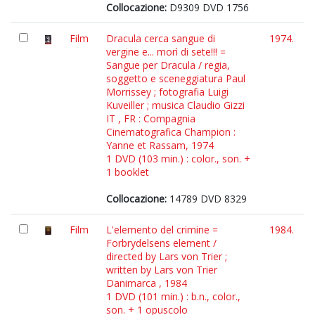
Collocazione:
D9309 DVD 1756
Film
Dracula cerca sangue di
1974.
vergine e... morì di sete!!! =
Sangue per Dracula / regia,
soggetto e sceneggiatura Paul
Morrissey ; fotografia Luigi
Kuveiller ; musica Claudio Gizzi
IT , FR : Compagnia
Cinematografica Champion :
Yanne et Rassam, 1974
1 DVD (103 min.) : color., son. +
1 booklet
Collocazione:
14789 DVD 8329
Film
L'elemento del crimine =
1984.
Forbrydelsens element /
directed by Lars von Trier ;
written by Lars von Trier
Danimarca , 1984
1 DVD (101 min.) : b.n., color.,
son. + 1 opuscolo