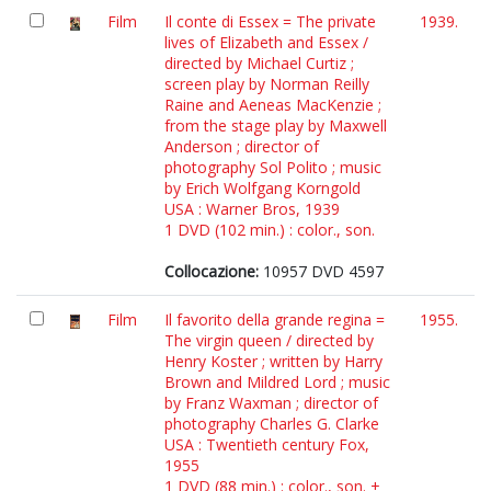
Film
Il conte di Essex = The private
1939.
lives of Elizabeth and Essex /
directed by Michael Curtiz ;
screen play by Norman Reilly
Raine and Aeneas MacKenzie ;
from the stage play by Maxwell
Anderson ; director of
photography Sol Polito ; music
by Erich Wolfgang Korngold
USA : Warner Bros, 1939
1 DVD (102 min.) : color., son.
Collocazione:
10957 DVD 4597
Film
Il favorito della grande regina =
1955.
The virgin queen / directed by
Henry Koster ; written by Harry
Brown and Mildred Lord ; music
by Franz Waxman ; director of
photography Charles G. Clarke
USA : Twentieth century Fox,
1955
1 DVD (88 min.) : color., son. +