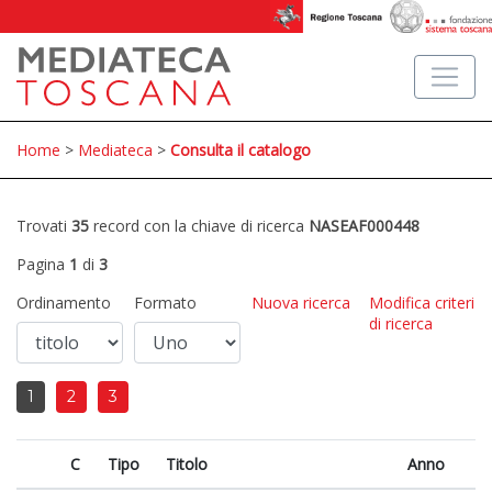
Home
>
Mediateca
>
Consulta il catalogo
Trovati
35
record con la chiave di ricerca
NASEAF000448
Pagina
1
di
3
Ordinamento
Formato
Nuova ricerca
Modifica criteri
di ricerca
1
2
3
C
Tipo
Titolo
Anno