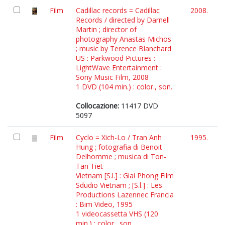
Film
Cadillac records = Cadillac
2008.
Records / directed by Darnell
Martin ; director of
photography Anastas Michos
; music by Terence Blanchard
US : Parkwood Pictures :
LightWave Entertainment :
Sony Music Film, 2008
1 DVD (104 min.) : color., son.
Collocazione:
11417 DVD
5097
Film
Cyclo = Xich-Lo / Tran Anh
1995.
Hung ; fotografia di Benoit
Delhomme ; musica di Ton-
Tan Tiet
Vietnam [S.l.] : Giai Phong Film
Sdudio Vietnam ; [S.l.] : Les
Productions Lazennec Francia
: Bim Video, 1995
1 videocassetta VHS (120
min.) : color., son.