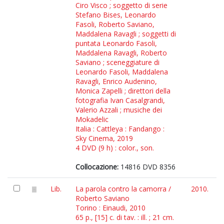
Ciro Visco ; soggetto di serie
Stefano Bises, Leonardo
Fasoli, Roberto Saviano,
Maddalena Ravagli ; soggetti di
puntata Leonardo Fasoli,
Maddalena Ravagli, Roberto
Saviano ; sceneggiature di
Leonardo Fasoli, Maddalena
Ravagli, Enrico Audenino,
Monica Zapelli ; direttori della
fotografia Ivan Casalgrandi,
Valerio Azzali ; musiche dei
Mokadelic
Italia : Cattleya : Fandango :
Sky Cinema, 2019
4 DVD (9 h) : color., son.
Collocazione:
14816 DVD 8356
Lib.
La parola contro la camorra /
2010.
Roberto Saviano
Torino : Einaudi, 2010
65 p., [15] c. di tav. : ill. ; 21 cm.