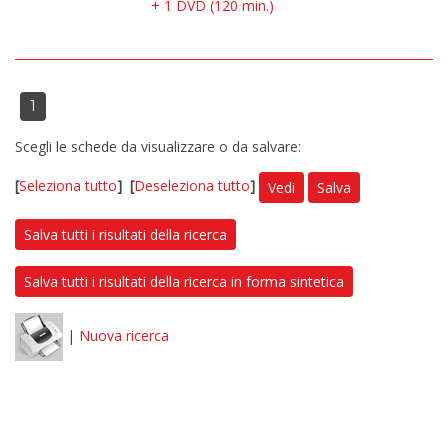
+ 1 DVD (120 min.)
1
Scegli le schede da visualizzare o da salvare:
[
Seleziona tutto
]
[
Deseleziona tutto
]
Vedi
Salva
Salva tutti i risultati della ricerca
Salva tutti i risultati della ricerca in forma sintetica
|
Nuova ricerca