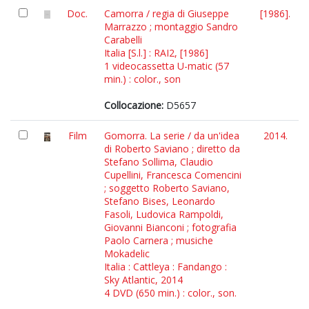
Doc.
Camorra / regia di Giuseppe
[1986].
Marrazzo ; montaggio Sandro
Carabelli
Italia [S.l.] : RAI2, [1986]
1 videocassetta U-matic (57
min.) : color., son
Collocazione:
D5657
Film
Gomorra. La serie / da un'idea
2014.
di Roberto Saviano ; diretto da
Stefano Sollima, Claudio
Cupellini, Francesca Comencini
; soggetto Roberto Saviano,
Stefano Bises, Leonardo
Fasoli, Ludovica Rampoldi,
Giovanni Bianconi ; fotografia
Paolo Carnera ; musiche
Mokadelic
Italia : Cattleya : Fandango :
Sky Atlantic, 2014
4 DVD (650 min.) : color., son.