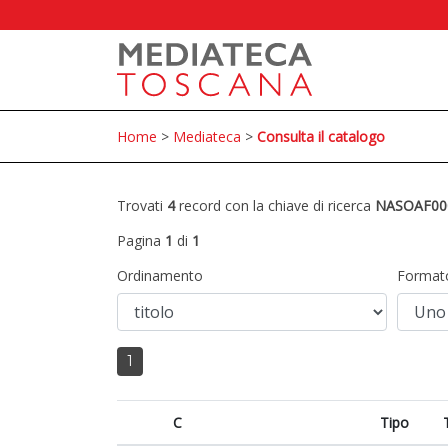
Home
>
Mediateca
>
Consulta il catalogo
Trovati
4
record con la chiave di ricerca
NASOAF00
Pagina
1
di
1
Ordinamento
Format
1
C
Tipo