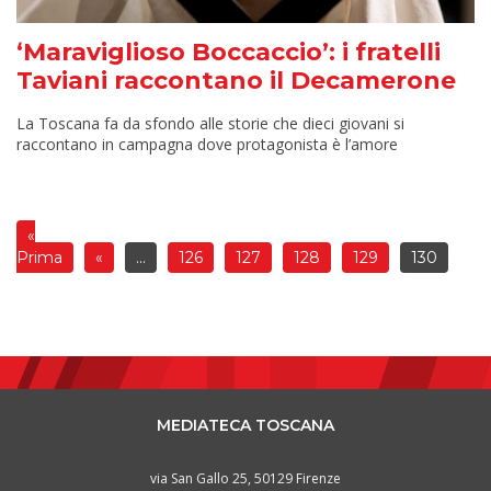
‘Maraviglioso Boccaccio’: i fratelli
Taviani raccontano il Decamerone
La Toscana fa da sfondo alle storie che dieci giovani si
raccontano in campagna dove protagonista è l’amore
«
Prima
«
...
126
127
128
129
130
MEDIATECA TOSCANA
via San Gallo 25, 50129 Firenze