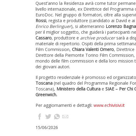
Quest’anno la Residenza avrà come tutor perman
livello internazionale, ex Direttrice del Programm
EuroDoc. Nel gruppo di formatori, oltre alla supervi
Rossi
, regista e produttore (candidato ai David e a
Enrico Berlinguer
), si alterneranno
Lorenzo Bagnat
per il miglior soggetto, che guiderà i partecipanti ne
Cassaro
, produttore e
archive producer
sarà a dis
materiale di repertorio. Ospiti della prima settima
Film Commission,
Chiara Valenti Omero
, Direttric
Direttore della Piemonte Torino Film Commission, 
mondo delle film commission e della loro mission t
dei giovani autori.
Il progetto residenziale è promosso ed organizzato 
T
o
scana
(nel quadro del Programma Regionale Fon
Toscana),
Ministero della Cultura
e
SIAE – Per Chi 
Greenwich.
Per aggiornamenti e dettagli:
www.echivisivi.it
15/06/2026