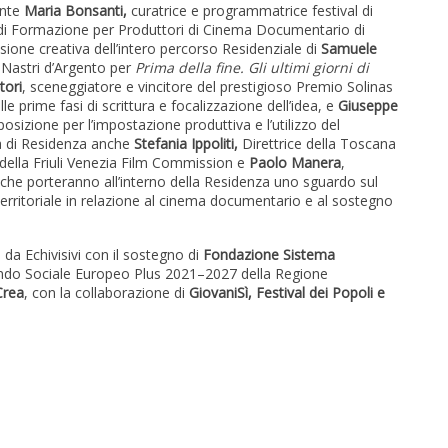
ente
Maria Bonsanti,
curatrice e programmatrice festival di
a di Formazione per Produttori di Cinema Documentario di
sione creativa dell’intero percorso Residenziale di
Samuele
i Nastri d’Argento per
Prima della fine. Gli ultimi giorni di
ori
, sceneggiatore e vincitore del prestigioso Premio Solinas
lle prime fasi di scrittura e focalizzazione dell’idea, e
Giuseppe
posizione per l’impostazione produttiva e l’utilizzo del
na di Residenza anche
Stefania Ippoliti,
Direttrice della Toscana
e della Friuli Venezia Film Commission e
Paolo Manera
,
che porteranno all’interno della Residenza uno sguardo sul
erritoriale in relazione al cinema documentario e al sostegno
da Echivisivi con il sostegno di
Fondazione Sistema
do Sociale Europeo Plus 2021–2027 della Regione
Crea
, con la collaborazione di
GiovaniSì, Festival dei Popoli e