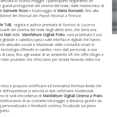
l lanciata lo scorso maggio. I partecipanti seguiranno un
grandi protagonisti del cinema del reale, dalle masterclass di
di
Samuele Rossi
e il tutoraggio di
Maria Bonsanti
, fino alla
dizione del
Festival dei Popoli Festival a Firenze
.
e Tulli,
regista e autrice premiata al
Festival di Locarno
ssanti del cinema del reale degli ultimi anni, che terrà una
co Nuti
delle
Manifatture Digitali Prato
,
sarà proiettato il suo
lobale e caleidoscopica sulle interfacce digitali che hanno
e abitudini sociali e relazionali: dalle comunità smart in
a tecnologia offrendo in cambio i loro dati personali, a una
o di casa, fino agli avatar di un ambiente VR che offre rifugio e
 rider youtuber che sfrecciano per strada facendo video tra
ue mesi e propone un’efficace ed innovativa formula ibrida che
re dell’esperienza si articola in due settimane residenziali
nno le sedi d’eccellenza di
Manifatture Digitali Cinema a Prato
i beneficeranno di un costante tutoraggio a distanza gestito da
g personalizzato e feedback continui, focalizzati sul pieno
afici.