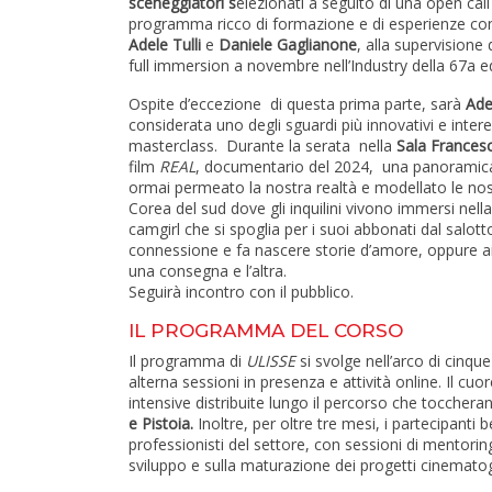
sceneggiatori s
elezionati a seguito di una open cal
programma ricco di formazione e di esperienze con 
Adele Tulli
e
Daniele Gaglianone
, alla supervisione 
full immersion a novembre nell’Industry della 67a e
Ospite d’eccezione di questa prima parte, sarà
Adel
considerata uno degli sguardi più innovativi e intere
masterclass. Durante la serata nella
Sala Frances
film
REAL
, documentario del 2024, una panoramica g
ormai permeato la nostra realtà e modellato le nostr
Corea del sud dove gli inquilini vivono immersi nell
camgirl che si spoglia per i suoi abbonati dal salott
connessione e fa nascere storie d’amore, oppure ai
una consegna e l’altra.
Seguirà incontro con il pubblico.
IL PROGRAMMA DEL CORSO
Il programma di
ULISSE
si svolge nell’arco di cinq
alterna sessioni in presenza e attività online. Il cuo
intensive distribuite lungo il percorso che tocchera
e Pistoia.
Inoltre, per oltre tre mesi, i partecipant
professionisti del settore, con sessioni di mentorin
sviluppo e sulla maturazione dei progetti cinematogr