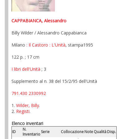
CAPPABIANCA, Alessandro
Billy Wilder / Alessandro Cappabianca
Milano
: Il Castoro
: L'Unità
, stampa1995
122 p. ; 17 cm
I libri dell'Unità
; 3
Supplemento al n. 38 del 15/2/95 dell'Unità
791.430 2330992
1.
Wilder, Billy
.
2.
Registi
.
Elenco inventari
N.
ID
Serie
Collocazione
Note
Qualità
Disp.
Inventario