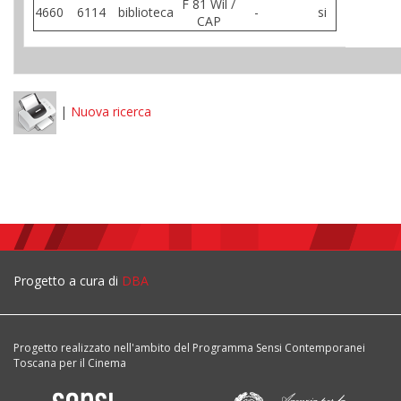
F 81 Wil /
4660
6114
biblioteca
-
si
CAP
|
Nuova ricerca
Progetto a cura di
DBA
Progetto realizzato nell'ambito del Programma Sensi Contemporanei
Toscana per il Cinema