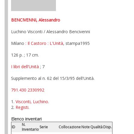
BENCIVENNI, Alessandro
Luchino Visconti / Alessandro Bencivenni
Milano
: Il Castoro
: L'Unità
, stampa1995
126 p. ; 17 cm.
I libri dell'Unità
; 7
Supplemento al n. 62 del 15/3/95 dell'Unità.
791.430 2330992
1.
Visconti, Luchino
.
2.
Registi
.
Elenco inventari
N.
ID
Serie
Collocazione
Note
Qualità
Disp.
Inventario