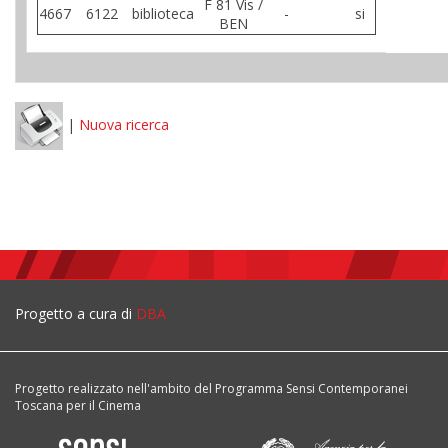
F 81 Vis /
4667
6122
biblioteca
-
si
BEN
|
Nuova ricerca
Progetto a cura di
DBA
Progetto realizzato nell'ambito del Programma Sensi Contemporanei
Toscana per il Cinema