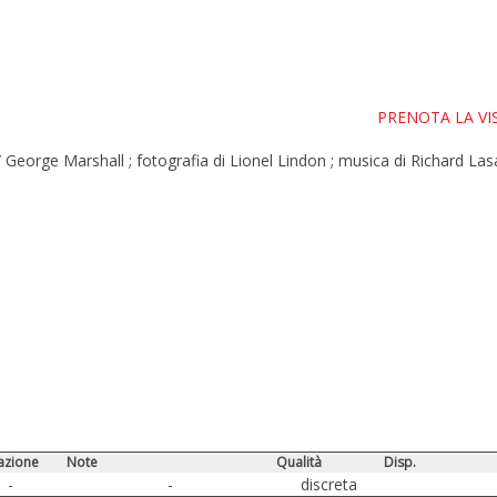
PRENOTA LA VI
 George Marshall ; fotografia di Lionel Lindon ; musica di Richard La
azione
Note
Qualità
Disp.
-
-
discreta