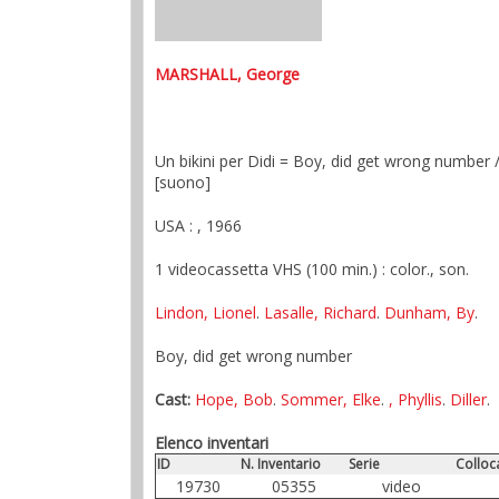
MARSHALL, George
Un bikini per Didi = Boy, did get wrong number /
[suono]
USA :
, 1966
1 videocassetta VHS (100 min.) : color., son.
Lindon, Lionel
.
Lasalle, Richard
.
Dunham, By
.
Boy, did get wrong number
Cast:
Hope, Bob
.
Sommer, Elke
.
, Phyllis
.
Diller
.
Elenco inventari
ID
N. Inventario
Serie
Colloc
19730
05355
video