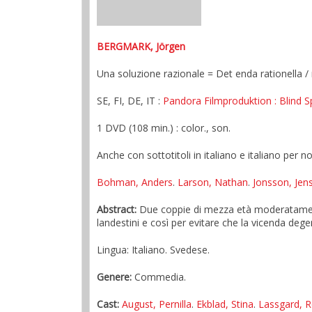
BERGMARK, Jörgen
Una soluzione razionale = Det enda rationella 
SE, FI, DE, IT :
Pandora Filmproduktion
: Blind 
1 DVD (108 min.) : color., son.
Anche con sottotitoli in italiano e italiano per n
Bohman, Anders
.
Larson, Nathan
.
Jonsson, Jen
Abstract:
Due coppie di mezza età moderatamente 
landestini e così per evitare che la vicenda dege
Lingua: Italiano. Svedese.
Genere:
Commedia.
Cast:
August, Pernilla
.
Ekblad, Stina
.
Lassgard, R