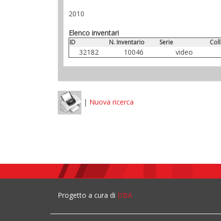
2010
Elenco inventari
ID
N. Inventario
Serie
Col
32182
10046
video
|
Nuova ricerca
Progetto a cura di
DBA