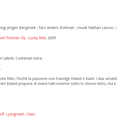
/ regi Jörgen Bergmark ; foto Anders Bohman ; musik Nathan Larson 
Spot Pictures Oy
: Lucky Red
, 2009
on udenti. Contenuti extra.
s
.
felici. Finché la passione non travolge Erland e Karin. I due amant
neri Erland propone di vivere tutti insieme sotto lo stesso tetto, ma l
olf
.
Ljungmark, Claes
.