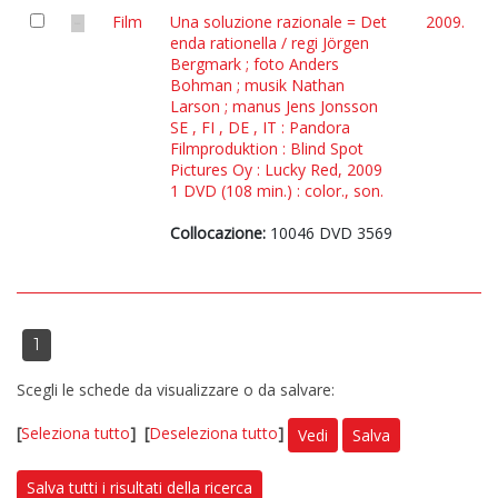
Film
Una soluzione razionale = Det
2009.
enda rationella / regi Jörgen
Bergmark ; foto Anders
Bohman ; musik Nathan
Larson ; manus Jens Jonsson
SE , FI , DE , IT : Pandora
Filmproduktion : Blind Spot
Pictures Oy : Lucky Red, 2009
1 DVD (108 min.) : color., son.
Collocazione:
10046 DVD 3569
1
Scegli le schede da visualizzare o da salvare:
[
Seleziona tutto
]
[
Deseleziona tutto
]
Vedi
Salva
Salva tutti i risultati della ricerca