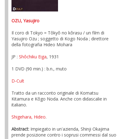
OZU, Yasujiro
Il coro di Tokyo = Tôkyô no kôrasu / un film di
Yasujiro Ozu ; soggetto di Kogo Noda ; direttore
della fotografia Hideo Mohara
JP :
Shôchiku Eiga
, 1931
1 DVD (90 min.) : b.n., muto
D-Cult
Tratto da un racconto originale di Komatsu
Kitamura e Kôgo Noda. Anche con didascalie in
italiano.
Shigehara, Hideo
.
Abstract:
Impiegato in un'azienda, Shinji Okajima
prende posizione contro i soprusi commessi dal suo