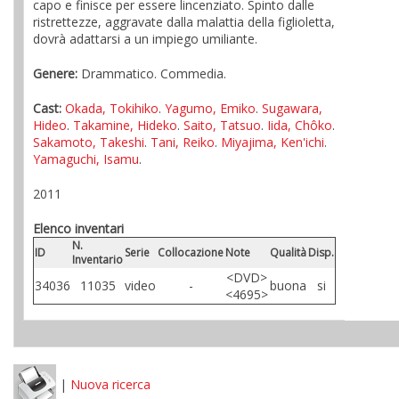
capo e finisce per essere lincenziato. Spinto dalle
ristrettezze, aggravate dalla malattia della figlioletta,
dovrà adattarsi a un impiego umiliante.
Genere:
Drammatico. Commedia.
Cast:
Okada, Tokihiko
.
Yagumo, Emiko
.
Sugawara,
Hideo
.
Takamine, Hideko
.
Saito, Tatsuo
.
Iida, Chôko
.
Sakamoto, Takeshi
.
Tani, Reiko
.
Miyajima, Ken'ichi
.
Yamaguchi, Isamu
.
2011
Elenco inventari
N.
ID
Serie
Collocazione
Note
Qualità
Disp.
Inventario
<DVD>
34036
11035
video
-
buona
si
<4695>
|
Nuova ricerca