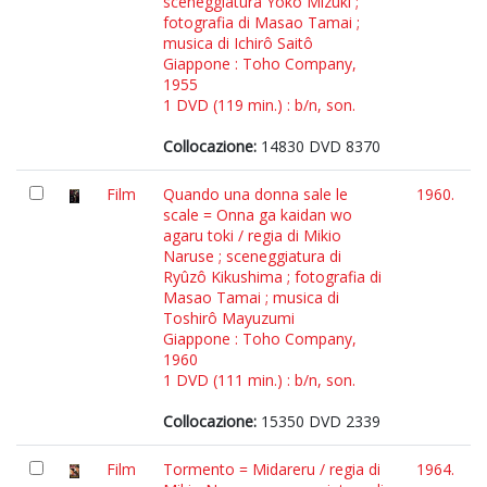
sceneggiatura Yôko Mizuki ;
fotografia di Masao Tamai ;
musica di Ichirô Saitô
Giappone : Toho Company,
1955
1 DVD (119 min.) : b/n, son.
Collocazione:
14830 DVD 8370
Film
Quando una donna sale le
1960.
scale = Onna ga kaidan wo
agaru toki / regia di Mikio
Naruse ; sceneggiatura di
Ryûzô Kikushima ; fotografia di
Masao Tamai ; musica di
Toshirô Mayuzumi
Giappone : Toho Company,
1960
1 DVD (111 min.) : b/n, son.
Collocazione:
15350 DVD 2339
Film
Tormento = Midareru / regia di
1964.