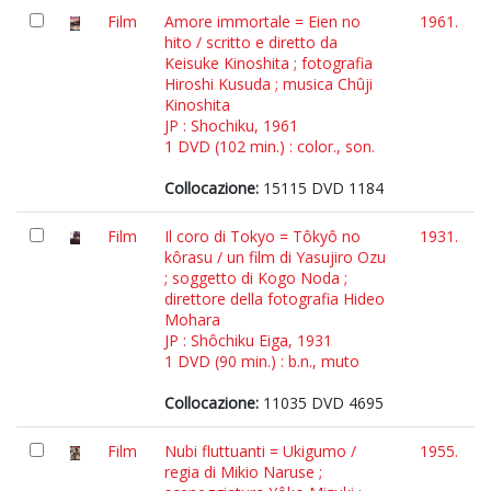
Film
Amore immortale = Eien no
1961.
hito / scritto e diretto da
Keisuke Kinoshita ; fotografia
Hiroshi Kusuda ; musica Chûji
Kinoshita
JP : Shochiku, 1961
1 DVD (102 min.) : color., son.
Collocazione:
15115 DVD 1184
Film
Il coro di Tokyo = Tôkyô no
1931.
kôrasu / un film di Yasujiro Ozu
; soggetto di Kogo Noda ;
direttore della fotografia Hideo
Mohara
JP : Shôchiku Eiga, 1931
1 DVD (90 min.) : b.n., muto
Collocazione:
11035 DVD 4695
Film
Nubi fluttuanti = Ukigumo /
1955.
regia di Mikio Naruse ;