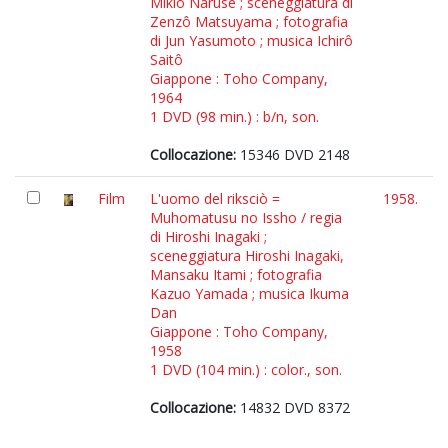
Mikio Naruse ; sceneggiatura di
Zenzô Matsuyama ; fotografia
di Jun Yasumoto ; musica Ichirô
Saitô
Giappone : Toho Company,
1964
1 DVD (98 min.) : b/n, son.
Collocazione:
15346 DVD 2148
Film
L'uomo del riksciò =
1958.
Muhomatusu no Issho / regia
di Hiroshi Inagaki ;
sceneggiatura Hiroshi Inagaki,
Mansaku Itami ; fotografia
Kazuo Yamada ; musica Ikuma
Dan
Giappone : Toho Company,
1958
1 DVD (104 min.) : color., son.
Collocazione:
14832 DVD 8372