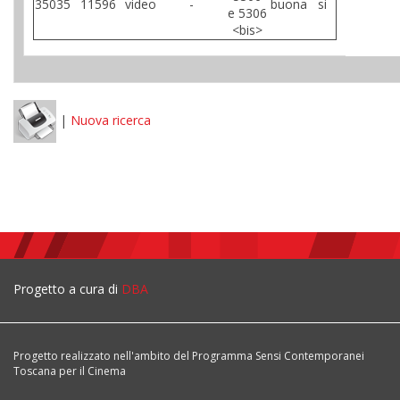
35035
11596
video
-
buona
si
e 5306
<bis>
|
Nuova ricerca
Progetto a cura di
DBA
Progetto realizzato nell'ambito del Programma Sensi Contemporanei
Toscana per il Cinema