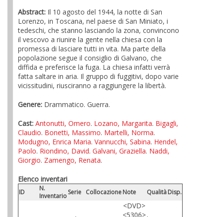
Abstract:
Il 10 agosto del 1944, la notte di San
Lorenzo, in Toscana, nel paese di San Miniato, i
tedeschi, che stanno lasciando la zona, convincono
il vescovo a riunire la gente nella chiesa con la
promessa di lasciare tutti in vita. Ma parte della
popolazione segue il consiglio di Galvano, che
diffida e preferisce la fuga. La chiesa infatti verrà
fatta saltare in aria. Il gruppo di fuggitivi, dopo varie
vicissitudini, riusciranno a raggiungere la libertà.
Genere:
Drammatico. Guerra.
Cast:
Antonutti, Omero
.
Lozano, Margarita
.
Bigagli,
Claudio
.
Bonetti, Massimo
.
Martelli, Norma
.
Modugno, Enrica Maria
.
Vannucchi, Sabina
.
Hendel,
Paolo
.
Riondino, David
.
Galvani, Graziella
.
Naddi,
Giorgio
.
Zamengo, Renata
.
Elenco inventari
N.
ID
Serie
Collocazione
Note
Qualità
Disp.
Inventario
<DVD>
<5306>