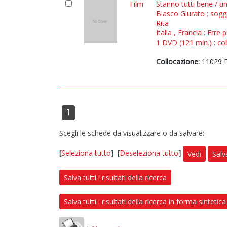
Film
Stanno tutti bene / u
Blasco Giurato ; sog
Rita
Italia , Francia : Err
1 DVD (121 min.) : col
Collocazione:
11029 D
1
Scegli le schede da visualizzare o da salvare:
[
Seleziona tutto
]
[
Deseleziona tutto
]
Vedi
Salv
Salva tutti i risultati della ricerca
Salva tutti i risultati della ricerca in forma sintetica