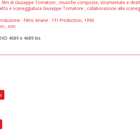
n film di Giuseppe Tornatore ; musiche composte, strumentate e diret
getto e sceneggiatura Giuseppe Tornatore ; collaborazione alla scen
e produzione : Films Ariane : TFI Production, 1990
or., son.
VD 4689 e 4689 bis
a