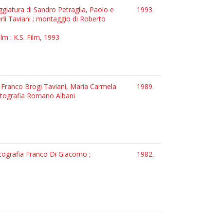
neggiatura di Sandro Petraglia, Paolo e
1993.
erli Taviani ; montaggio di Roberto
lm : K.S. Film, 1993
a Franco Brogi Taviani, Maria Carmela
1989.
fotografia Romano Albani
fotografia Franco Di Giacomo ;
1982.