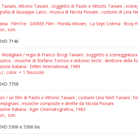
lo Taviani, Vittorio Taviani ; soggetto di Paolo e Vittorio Taviani ; sce
ografia di Giuseppe Lanci ; musica di Nicola Piovani ; costumi di Lina N
mania : FilmTre : GIERRE Film : Florida Movies : La Sept Cnéma : Roxy Fi
or., son.
DVD 7146
 Modigliani / regia di Franco Brogi Taviani ; soggetto e sceneggiatur
oustos ; musiche di Stefano Torossi e Antonio Sechi ; direttore della 
isione Italiana : Difilm International, 1989
) : color. + 1 fascicolo
DVD 7758
o / un film di Paolo e Vittorio Taviani ; costumi Lina Nerli Taviani ; 
rpignani ; musiche composte e dirette da Nicola Piovani
visione Italiana : Ager Cinematografica, 1982
or., son.
VD 5306 e 5306 bis