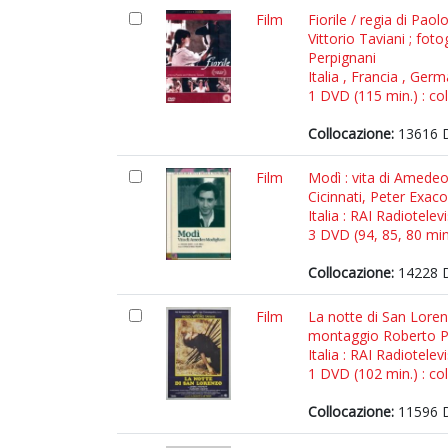
Film
Fiorile / regia di Pao
Vittorio Taviani ; fot
Perpignani
Italia , Francia , Ger
1 DVD (115 min.) : col
Collocazione:
13616 
Film
Modì : vita di Amedeo
Cicinnati, Peter Exac
Italia : RAI Radiotelev
3 DVD (94, 85, 80 min.
Collocazione:
14228 
Film
La notte di San Lorenz
montaggio Roberto Pe
Italia : RAI Radiotele
1 DVD (102 min.) : col
Collocazione:
11596 D