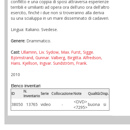
conflitto e una coppia di sposi attraversa esperienze
terribili e umilianti ad opera ora dell'uno ora dell'altro
esercito, finché i due non si troveranno alla deriva
su una scialuppa in un mare disseminato di cadaveri.
Lingua: Italiano. Svedese.
Genere:
Drammatico.
Cast:
Ullamnn, Liv
.
Sydow, Max
.
Furst, Sigge
.
Björnstrand, Gunnar
.
Valberg, Birgitta
.
Alfredson,
Hans
.
Kjellson, Ingvar
.
Sundström, Frank
.
2010
Elenco inventari
N.
ID
Serie
Collocazione
Note
Qualità
Disp.
Inventario
<DVD>
38050
13765
video
-
buona
si
<7295>