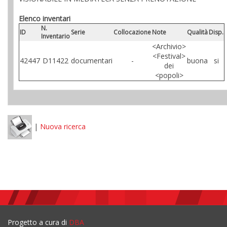
Elenco inventari
N.
ID
Serie
Collocazione
Note
Qualità
Disp.
Inventario
<Archivio>
<Festival>
42447
D11422
documentari
-
buona
si
dei
<popoli>
|
Nuova ricerca
Progetto a cura di
DBA